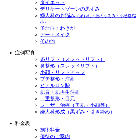
ダイエット
デリケートゾーンの黒ずみ
婦人科のお悩み
（尿もれ・膣のゆるみ・小陰唇縮
小）
多汗症・わきが
アートメイク
その他
症例写真
糸リフト（スレッドリフト）
鼻整形（スレッドリフト）
小顔・リフトアップ
プチ整形・注射
ヒアルロン酸
肌育・肌再生注射
二重整形・目元
レーザー治療（美肌・小顔等）
婦人科形成（黒ずみ・引き締め）
料金表
施術料金
優待のご案内