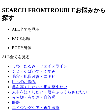
SEARCH FROM
TROUBLE
お悩みから
探す
ALL
全てを見る
FACE
お顔
BODY
身体
ALL
全てを見る
しわ・たるみ・フェイスライン
シミ・そばかす・くすみ
毛穴・肌質改善・ニキビ
目元のお悩み
鼻を高くしたい・形を整えたい
人中を短くしたい・唇をふっくらさせたい
赤ら顔・赤あざ・血管腫
肝斑
エイジングケア・再生医療