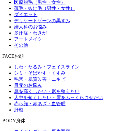
医療脱毛（男性・女性）
薄毛・抜け毛（男性・女性）
ダイエット
デリケートゾーンの黒ずみ
婦人科のお悩み
多汗症・わきが
アートメイク
その他
FACE
お顔
しわ・たるみ・フェイスライン
シミ・そばかす・くすみ
毛穴・肌質改善・ニキビ
目元のお悩み
鼻を高くしたい・形を整えたい
人中を短くしたい・唇をふっくらさせたい
赤ら顔・赤あざ・血管腫
肝斑
BODY
身体