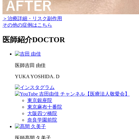
＞治療詳細・リスク副作用
その他の症例はこちら
医師紹介
DOCTOR
医師
吉田 由佳
YUKA YOSHIDA. D
東京銀座院
東京麻布十番院
大阪四ツ橋院
奈良学園前院
医師
髙間 久美子