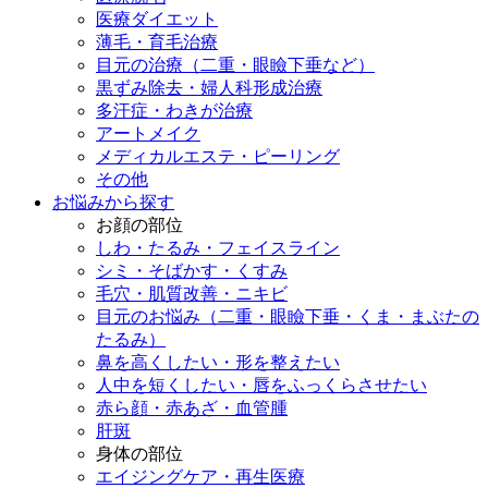
医療ダイエット
薄毛・育毛治療
目元の治療（二重・眼瞼下垂など）
黒ずみ除去・婦人科形成治療
多汗症・わきが治療
アートメイク
メディカルエステ・ピーリング
その他
お悩みから探す
お顔の部位
しわ・たるみ・フェイスライン
シミ・そばかす・くすみ
毛穴・肌質改善・ニキビ
目元のお悩み（二重・眼瞼下垂・くま・まぶたの
たるみ）
鼻を高くしたい・形を整えたい
人中を短くしたい・唇をふっくらさせたい
赤ら顔・赤あざ・血管腫
肝斑
身体の部位
エイジングケア・再生医療