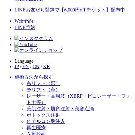
LINEお友だち登録で【6,000円off チケット】配布中
Web予約
LINE予約
Language
JP
/
EN
/
CN
/
KR
施術方法から探す
糸リフト（顔）
糸リフト（鼻）
レーザー・高周波（XERF・ピコレーザー・フォ
トナ等）
美肌注射・肌育注射・美容点滴
ボトックス注射
ヒアルロン酸注入
再生医療
医療脱毛