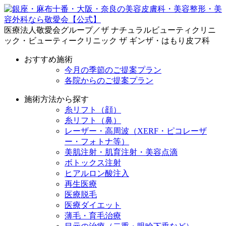
医療法人敬愛会グループ／ザ ナチュラルビューティクリニ
ック・ビューティークリニック ザ ギンザ・はもり皮フ科
おすすめ施術
今月の季節のご提案プラン
各院からのご提案プラン
施術方法から探す
糸リフト（顔）
糸リフト（鼻）
レーザー・高周波（XERF・ピコレーザ
ー・フォトナ等）
美肌注射・肌育注射・美容点滴
ボトックス注射
ヒアルロン酸注入
再生医療
医療脱毛
医療ダイエット
薄毛・育毛治療