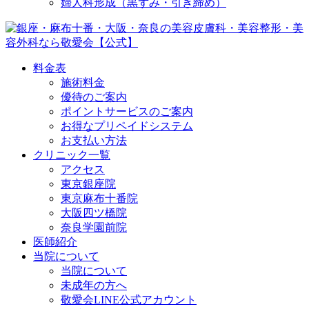
婦人科形成（黒ずみ・引き締め）
料金表
施術料金
優待のご案内
ポイントサービスのご案内
お得なプリペイドシステム
お支払い方法
クリニック一覧
アクセス
東京銀座院
東京麻布十番院
大阪四ツ橋院
奈良学園前院
医師紹介
当院について
当院について
未成年の方へ
敬愛会LINE公式アカウント