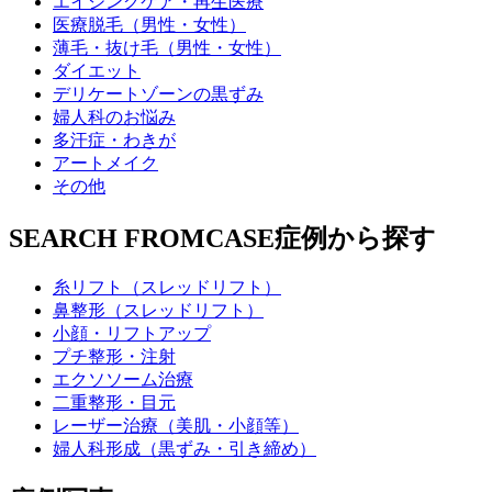
エイジングケア・再生医療
医療脱毛（男性・女性）
薄毛・抜け毛（男性・女性）
ダイエット
デリケートゾーンの黒ずみ
婦人科のお悩み
多汗症・わきが
アートメイク
その他
SEARCH FROM
CASE
症例から探す
糸リフト（スレッドリフト）
鼻整形（スレッドリフト）
小顔・リフトアップ
プチ整形・注射
エクソソーム治療
二重整形・目元
レーザー治療（美肌・小顔等）
婦人科形成（黒ずみ・引き締め）