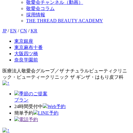
敬愛会チャンネル（動画）
敬愛会コラム
採用情報
THE THREAD BEAUTY ACADEMY
JP
/
EN
/
CN
/
KR
東京銀座
東京麻布十番
大阪四ツ橋
奈良学園前
医療法人敬愛会グループ／ザ ナチュラルビューティクリニ
ック・ビューティークリニック ザ ギンザ・はもり皮フ科
季節のご提案
プラン
24時間受付中
Web予約
簡単予約
LINE予約
電話予約