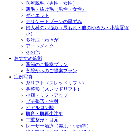
医療脱毛（男性・女性）
薄毛・抜け毛（男性・女性）
ダイエット
デリケートゾーンの黒ずみ
婦人科のお悩み（尿もれ・膣のゆるみ・小陰唇縮
小）
多汗症・わきが
アートメイク
その他
おすすめ施術
季節のご提案プラン
各院からのご提案プラン
症例写真
糸リフト（スレッドリフト）
鼻整形（スレッドリフト）
小顔・リフトアップ
プチ整形・注射
ヒアルロン酸
肌育・肌再生注射
二重整形・目元
レーザー治療（美肌・小顔等）