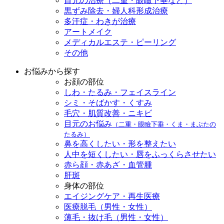
目元の治療（二重・眼瞼下垂など）
黒ずみ除去・婦人科形成治療
多汗症・わきが治療
アートメイク
メディカルエステ・ピーリング
その他
お悩みから探す
お顔の部位
しわ・たるみ・フェイスライン
シミ・そばかす・くすみ
毛穴・肌質改善・ニキビ
目元のお悩み
（二重・眼瞼下垂・くま・まぶたの
たるみ）
鼻を高くしたい・形を整えたい
人中を短くしたい・唇をふっくらさせたい
赤ら顔・赤あざ・血管腫
肝斑
身体の部位
エイジングケア・再生医療
医療脱毛（男性・女性）
薄毛・抜け毛（男性・女性）