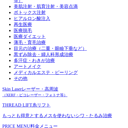
等）
美肌注射・肌育注射・美容点滴
ボトックス注射
ヒアルロン酸注入
再生医療
医療脱毛
医療ダイエット
薄毛・育毛治療
目元の治療（二重・眼瞼下垂など）
黒ずみ除去・婦人科形成治療
多汗症・わきが治療
アートメイク
メディカルエステ・ピーリング
その他
Skin Laser
レーザー・高周波
（XERF・ピコレーザー・フォトナ等）
THREAD LIFT
糸リフト
もっとも得意とするメスを使わないシワ・たるみ治療
PRICE MENU
料金メニュー