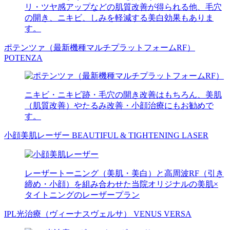
リ・ツヤ感アップなどの肌質改善が得られる他、毛穴
の開き、ニキビ、しみを軽減する美白効果もありま
す。
ポテンツァ（最新機種マルチプラットフォームRF）
POTENZA
ニキビ・ニキビ跡・毛穴の開き改善はもちろん、美肌
（肌質改善）やたるみ改善・小顔治療にもお勧めで
す。
小顔美肌レーザー
BEAUTIFUL & TIGHTENING LASER
レーザートーニング（美肌・美白）と高周波RF（引き
締め・小顔）を組み合わせた当院オリジナルの美肌×
タイトニングのレーザープラン
IPL光治療（ヴィーナスヴェルサ）
VENUS VERSA