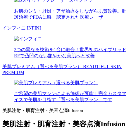
お肌のシミ・肝斑・アザ治療をしながら肌質改善。肝
斑治療でFDAに唯一認定された医療レーザー
インフィニ
INFINI
2つの異なる技術を1台に融合！世界初のハイブリッド
RFで凸凹のない艶やかな美肌へと改善
美肌プレミアム（選べる美肌プラン）
BEAUTIFUL SKIN
PREMIUM
ご希望の美肌マシンによる施術が可能！完全カスタマ
イズで美肌を目指す「選べる美肌プラン」です
美肌注射・肌育注射・美容点滴
Infusion
美肌注射・肌育注射・美容点滴
Infusion