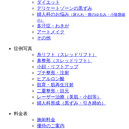
ダイエット
デリケートゾーンの黒ずみ
婦人科のお悩み
（尿もれ・膣のゆるみ・小陰唇縮
小）
多汗症・わきが
アートメイク
その他
症例写真
糸リフト（スレッドリフト）
鼻整形（スレッドリフト）
小顔・リフトアップ
プチ整形・注射
ヒアルロン酸
肌育・肌再生注射
二重整形・目元
レーザー治療（美肌・小顔等）
婦人科形成（黒ずみ・引き締め）
料金表
施術料金
優待のご案内