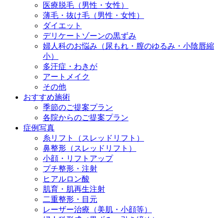
医療脱毛（男性・女性）
薄毛・抜け毛（男性・女性）
ダイエット
デリケートゾーンの黒ずみ
婦人科のお悩み（尿もれ・膣のゆるみ・小陰唇縮
小）
多汗症・わきが
アートメイク
その他
おすすめ施術
季節のご提案プラン
各院からのご提案プラン
症例写真
糸リフト（スレッドリフト）
鼻整形（スレッドリフト）
小顔・リフトアップ
プチ整形・注射
ヒアルロン酸
肌育・肌再生注射
二重整形・目元
レーザー治療（美肌・小顔等）