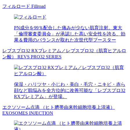
フィルロード
Fillroad
PN成分を99％配合した痛みが少ない肌育注射。東大
「倫理審査委員会」が承認した高い安全性を誇る、効
果＆費用のバランスが取れた次世代型ブースター
レブスプロ32 RXプレミアム／レブスプロ32（肌育ヒアルロ
ン酸）
REVS PRO32 SERIES
保湿・ハリツヤ・小じわ・美白・毛穴・ニキビ・赤ら
顔など肌悩みを全方位的に改善可能な「レブスプロ32
RXプレミアム」が登場。
エクソソーム点滴 （ヒト臍帯由来幹細胞培養上清液）
EXOSOMES INJECTION