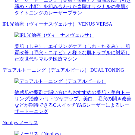
レーザートーニング（美肌・美白）と高周波RF（引き
締め・小顔）を組み合わせた当院オリジナルの美肌×
タイトニングのレーザープラン
IPL光治療（ヴィーナスヴェルサ）
VENUS VERSA
美肌（しみ）、エイジングケア（しわ・たるみ）、肌
質改善（毛穴・ニキビ）と様々な肌トラブルに対応し
た次世代型マルチ医療マシン
デュアルトーニング（デュアルピール）
DUAL TONING
敏感肌や薬剤に弱い方にもおすすめの美肌・美白トー
リング治療 ハリ・ツヤアップ、美白、毛穴の開き改善
などが期待できるQスイッチYAGレーザーによるレー
ザートーニング
Nordlys
ノーリス