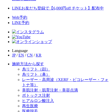
LINEお友だち登録で【6,000円off チケット】配布中
Web予約
LINE予約
Language
JP
/
EN
/
CN
/
KR
施術方法から探す
糸リフト（顔）
糸リフト（鼻）
レーザー・高周波（XERF・ピコレーザー・フォ
トナ等）
美肌注射・肌育注射・美容点滴
ボトックス注射
ヒアルロン酸注入
再生医療
医療脱毛