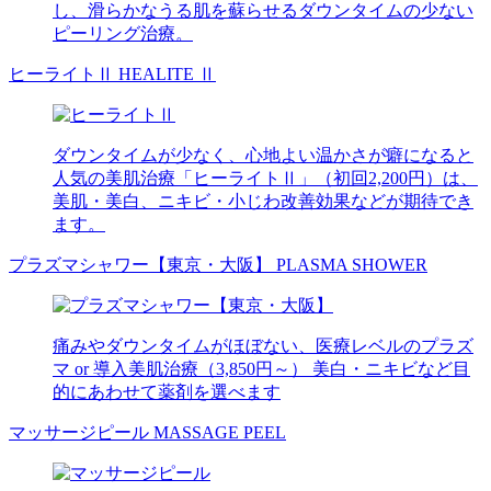
し、滑らかなうる肌を蘇らせるダウンタイムの少ない
ピーリング治療。
ヒーライトⅡ
HEALITE Ⅱ
ダウンタイムが少なく、心地よい温かさが癖になると
人気の美肌治療「ヒーライトⅡ」（初回2,200円）は、
美肌・美白、ニキビ・小じわ改善効果などが期待でき
ます。
プラズマシャワー【東京・大阪】
PLASMA SHOWER
痛みやダウンタイムがほぼない、医療レベルのプラズ
マ or 導入美肌治療（3,850円～） 美白・ニキビなど目
的にあわせて薬剤を選べます
マッサージピール
MASSAGE PEEL