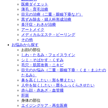
医療ダイエット
薄毛・育毛治療
目元の治療（二重・眼瞼下垂など）
黒ずみ除去・婦人科形成治療
多汗症・わきが治療
アートメイク
メディカルエステ・ピーリング
その他
お悩みから探す
お顔の部位
しわ・たるみ・フェイスライン
シミ・そばかす・くすみ
毛穴・肌質改善・ニキビ
目元のお悩み（二重・眼瞼下垂・くま・まぶたの
たるみ）
鼻を高くしたい・形を整えたい
人中を短くしたい・唇をふっくらさせたい
赤ら顔・赤あざ・血管腫
肝斑
身体の部位
エイジングケア・再生医療