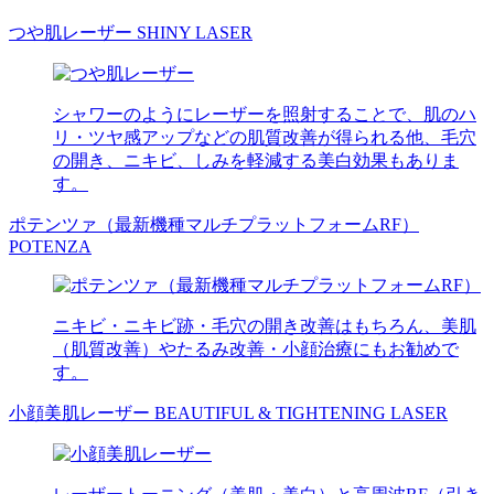
つや肌レーザー
SHINY LASER
シャワーのようにレーザーを照射することで、肌のハ
リ・ツヤ感アップなどの肌質改善が得られる他、毛穴
の開き、ニキビ、しみを軽減する美白効果もありま
す。
ポテンツァ（最新機種マルチプラットフォームRF）
POTENZA
ニキビ・ニキビ跡・毛穴の開き改善はもちろん、美肌
（肌質改善）やたるみ改善・小顔治療にもお勧めで
す。
小顔美肌レーザー
BEAUTIFUL & TIGHTENING LASER