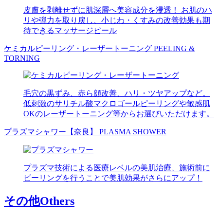
皮膚を剥離せずに肌深層へ美容成分を浸透！ お肌のハ
リや弾力を取り戻し、小じわ・くすみの改善効果も期
待できるマッサージピール
ケミカルピーリング・レーザートーニング
PEELING &
TORNING
毛穴の黒ずみ、赤ら顔改善、ハリ・ツヤアップなど。
低刺激のサリチル酸マクロゴールピーリングや敏感肌
OKのレーザートーニング等からお選びいただけます。
プラズマシャワー【奈良】
PLASMA SHOWER
プラズマ技術による医療レベルの美肌治療、施術前に
ピーリングを行うことで美肌効果がさらにアップ！
その他
Others