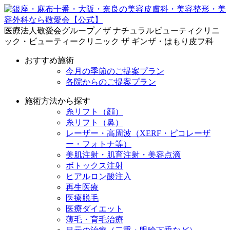
医療法人敬愛会グループ／ザ ナチュラルビューティクリニ
ック・ビューティークリニック ザ ギンザ・はもり皮フ科
おすすめ施術
今月の季節のご提案プラン
各院からのご提案プラン
施術方法から探す
糸リフト（顔）
糸リフト（鼻）
レーザー・高周波（XERF・ピコレーザ
ー・フォトナ等）
美肌注射・肌育注射・美容点滴
ボトックス注射
ヒアルロン酸注入
再生医療
医療脱毛
医療ダイエット
薄毛・育毛治療