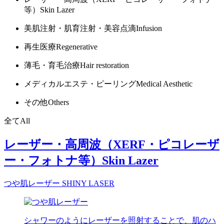
等）
Skin Lazer
美肌注射・肌育注射・美容点滴
Infusion
再生医療
Regenerative
薄毛・育毛治療
Hair restoration
メディカルエステ・ピーリング
Medical Aesthetic
その他
Others
全て
All
レーザー・高周波（XERF・ピコレーザ
ー・フォトナ等）
Skin Lazer
つや肌レーザー
SHINY LASER
シャワーのようにレーザーを照射することで、肌のハ