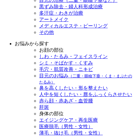
目元の治療（二重・眼瞼下垂など）
黒ずみ除去・婦人科形成治療
多汗症・わきが治療
アートメイク
メディカルエステ・ピーリング
その他
お悩みから探す
お顔の部位
しわ・たるみ・フェイスライン
シミ・そばかす・くすみ
毛穴・肌質改善・ニキビ
目元のお悩み
（二重・眼瞼下垂・くま・まぶたの
たるみ）
鼻を高くしたい・形を整えたい
人中を短くしたい・唇をふっくらさせたい
赤ら顔・赤あざ・血管腫
肝斑
身体の部位
エイジングケア・再生医療
医療脱毛（男性・女性）
薄毛・抜け毛（男性・女性）