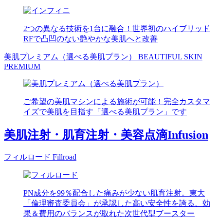
2つの異なる技術を1台に融合！世界初のハイブリッド
RFで凸凹のない艶やかな美肌へと改善
美肌プレミアム（選べる美肌プラン）
BEAUTIFUL SKIN
PREMIUM
ご希望の美肌マシンによる施術が可能！完全カスタマ
イズで美肌を目指す「選べる美肌プラン」です
美肌注射・肌育注射・美容点滴
Infusion
フィルロード
Fillroad
PN成分を99％配合した痛みが少ない肌育注射。東大
「倫理審査委員会」が承認した高い安全性を誇る、効
果＆費用のバランスが取れた次世代型ブースター