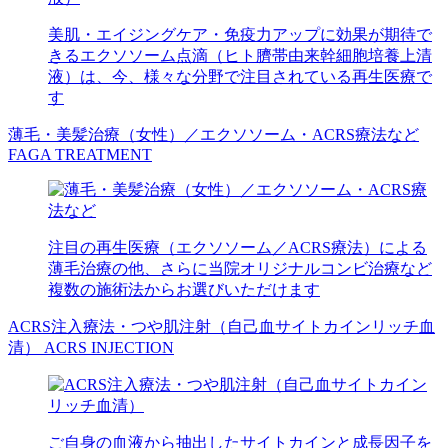
美肌・エイジングケア・免疫力アップに効果が期待で
きるエクソソーム点滴（ヒト臍帯由来幹細胞培養上清
液）は、今、様々な分野で注目されている再生医療で
す
薄毛・美髪治療（女性）／エクソソーム・ACRS療法など
FAGA TREATMENT
注目の再生医療（エクソソーム／ACRS療法）による
薄毛治療の他、さらに当院オリジナルコンビ治療など
複数の施術法からお選びいただけます
ACRS注入療法・つや肌注射（自己血サイトカインリッチ血
清）
ACRS INJECTION
ご自身の血液から抽出したサイトカインと成長因子を