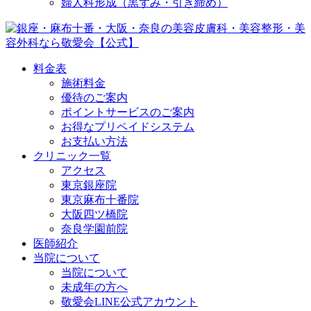
婦人科形成（黒ずみ・引き締め）
料金表
施術料金
優待のご案内
ポイントサービスのご案内
お得なプリペイドシステム
お支払い方法
クリニック一覧
アクセス
東京銀座院
東京麻布十番院
大阪四ツ橋院
奈良学園前院
医師紹介
当院について
当院について
未成年の方へ
敬愛会LINE公式アカウント