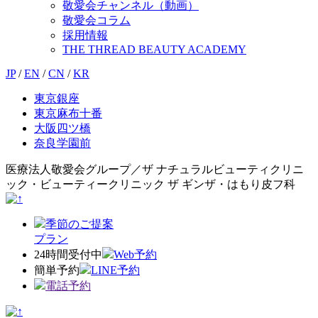
敬愛会チャンネル（動画）
敬愛会コラム
採用情報
THE THREAD BEAUTY ACADEMY
JP
/
EN
/
CN
/
KR
東京銀座
東京麻布十番
大阪四ツ橋
奈良学園前
医療法人敬愛会グループ／ザ ナチュラルビューティクリニ
ック・ビューティークリニック ザ ギンザ・はもり皮フ科
季節のご提案
プラン
24時間受付中
Web予約
簡単予約
LINE予約
電話予約