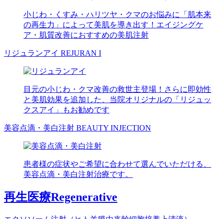
小じわ・くすみ・ハリツヤ・クマのお悩みに「肌本来
の再生力」によって美肌を導き出す！エイジングケ
ア・肌質改善におすすめの美肌注射
リジュランアイ
REJURAN I
目元の小じわ・クマ改善の救世主登場！さらに即効性
と美肌効果を追加した、当院オリジナルの「リジュッ
クスアイ」もお勧めです
美容点滴・美白注射
BEAUTY INJECTION
患者様の症状やご希望に合わせて選んでいただける、
美容点滴・美白注射治療です。
再生医療
Regenerative