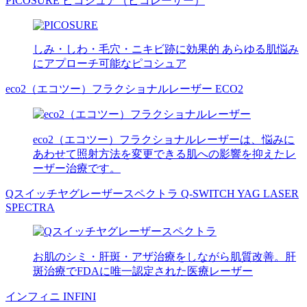
PICOSURE
ピコシュア（ピコレーザー）
しみ・しわ・毛穴・ニキビ跡に効果的 あらゆる肌悩み
にアプローチ可能なピコシュア
eco2（エコツー）フラクショナルレーザー
ECO2
eco2（エコツー）フラクショナルレーザーは、悩みに
あわせて照射方法を変更できる肌への影響を抑えたレ
ーザー治療です。
Qスイッチヤグレーザースペクトラ
Q-SWITCH YAG LASER
SPECTRA
お肌のシミ・肝斑・アザ治療をしながら肌質改善。肝
斑治療でFDAに唯一認定された医療レーザー
インフィニ
INFINI