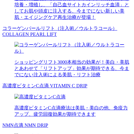
培養・増殖し、「自己血サイトカインリッチ血清」と
してお肌や頭皮に注入する、今までにない新しい美
肌・エイジングケア再生治療が登場！
コラーゲンパールリフト（注入術／ウルトラコール）
COLLAGEN PEARL LIFT
ショッピングリフト3000本相当の効果が！美白・美肌
とあわせて「リフトアップ」効果が期待できる、今ま
でにない注入術による美肌・リフト治療
高濃度ビタミンC点滴
VITAMIN C DRIP
高濃度ビタミンC点滴療法は美肌・美白の他、免疫力
アップ、疲労回復効果が期待できます
NMN点滴
NMN DRIP