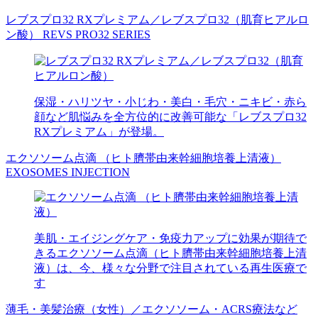
レブスプロ32 RXプレミアム／レブスプロ32（肌育ヒアルロ
ン酸）
REVS PRO32 SERIES
保湿・ハリツヤ・小じわ・美白・毛穴・ニキビ・赤ら
顔など肌悩みを全方位的に改善可能な「レブスプロ32
RXプレミアム」が登場。
エクソソーム点滴 （ヒト臍帯由来幹細胞培養上清液）
EXOSOMES INJECTION
美肌・エイジングケア・免疫力アップに効果が期待で
きるエクソソーム点滴（ヒト臍帯由来幹細胞培養上清
液）は、今、様々な分野で注目されている再生医療で
す
薄毛・美髪治療（女性）／エクソソーム・ACRS療法など