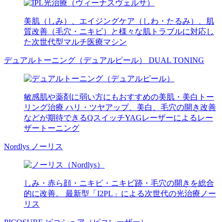
美肌（しみ）、エイジングケア（しわ・たるみ）、肌
質改善（毛穴・ニキビ）と様々な肌トラブルに対応し
た次世代型マルチ医療マシン
デュアルトーニング（デュアルピール）
DUAL TONING
敏感肌や薬剤に弱い方にもおすすめの美肌・美白トー
リング治療 ハリ・ツヤアップ、美白、毛穴の開き改善
などが期待できるQスイッチYAGレーザーによるレー
ザートーニング
Nordlys
ノーリス
しみ・赤ら顔・ニキビ・ニキビ跡・毛穴の開きを総合
的に改善。 最新型「I2PL」による次世代の光治療ノー
リス