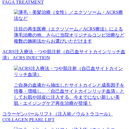
FAGA TREATMENT
注目の再生医療（エクソソーム／ACRS療法）による
薄毛治療の他、さらに当院オリジナルコンビ治療など
複数の施術法からお選びいただけます
ACRS注入療法・つや肌注射（自己血サイトカインリッチ血
清）
ACRS INJECTION
ご自身の血液から抽出したサイトカインと成長因子を
培養・増殖し、「自己血サイトカインリッチ血清」と
してお肌や頭皮に注入する、今までにない新しい美
肌・エイジングケア再生治療が登場！
コラーゲンパールリフト（注入術／ウルトラコール）
COLLAGEN PEARL LIFT