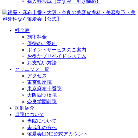
婦人科形成（黒ずみ・引き締め）
料金表
施術料金
優待のご案内
ポイントサービスのご案内
お得なプリペイドシステム
お支払い方法
クリニック一覧
アクセス
東京銀座院
東京麻布十番院
大阪四ツ橋院
奈良学園前院
医師紹介
当院について
当院について
未成年の方へ
敬愛会LINE公式アカウント