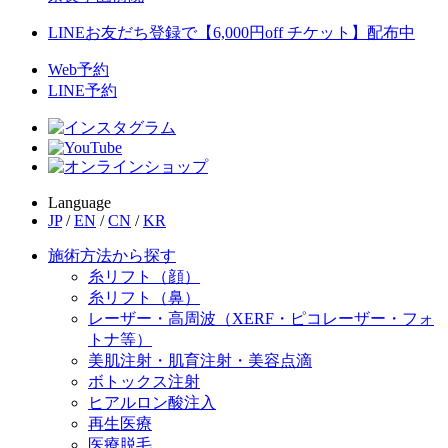
LINEお友だち登録で【6,000円off チケット】配布中
Web予約
LINE予約
Language
JP
/
EN
/
CN
/
KR
施術方法から探す
糸リフト（顔）
糸リフト（鼻）
レーザー・高周波（XERF・ピコレーザー・フォ
トナ等）
美肌注射・肌育注射・美容点滴
ボトックス注射
ヒアルロン酸注入
再生医療
医療脱毛