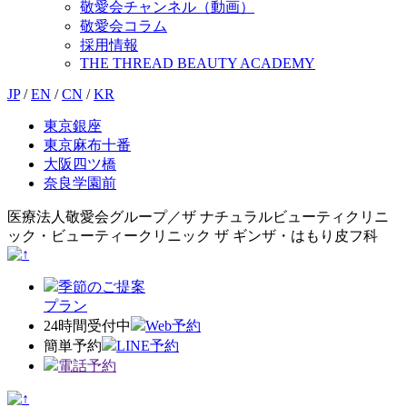
敬愛会チャンネル（動画）
敬愛会コラム
採用情報
THE THREAD BEAUTY ACADEMY
JP
/
EN
/
CN
/
KR
東京銀座
東京麻布十番
大阪四ツ橋
奈良学園前
医療法人敬愛会グループ／ザ ナチュラルビューティクリニ
ック・ビューティークリニック ザ ギンザ・はもり皮フ科
季節のご提案
プラン
24時間受付中
Web予約
簡単予約
LINE予約
電話予約