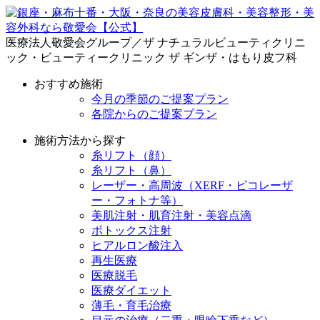
医療法人敬愛会グループ／ザ ナチュラルビューティクリニ
ック・ビューティークリニック ザ ギンザ・はもり皮フ科
おすすめ施術
今月の季節のご提案プラン
各院からのご提案プラン
施術方法から探す
糸リフト（顔）
糸リフト（鼻）
レーザー・高周波（XERF・ピコレーザ
ー・フォトナ等）
美肌注射・肌育注射・美容点滴
ボトックス注射
ヒアルロン酸注入
再生医療
医療脱毛
医療ダイエット
薄毛・育毛治療