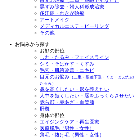
目元の治療（二重・眼瞼下垂など）
黒ずみ除去・婦人科形成治療
多汗症・わきが治療
アートメイク
メディカルエステ・ピーリング
その他
お悩みから探す
お顔の部位
しわ・たるみ・フェイスライン
シミ・そばかす・くすみ
毛穴・肌質改善・ニキビ
目元のお悩み
（二重・眼瞼下垂・くま・まぶたの
たるみ）
鼻を高くしたい・形を整えたい
人中を短くしたい・唇をふっくらさせたい
赤ら顔・赤あざ・血管腫
肝斑
身体の部位
エイジングケア・再生医療
医療脱毛（男性・女性）
薄毛・抜け毛（男性・女性）