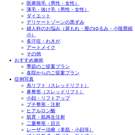
医療脱毛（男性・女性）
薄毛・抜け毛（男性・女性）
ダイエット
デリケートゾーンの黒ずみ
婦人科のお悩み（尿もれ・膣のゆるみ・小陰唇縮
小）
多汗症・わきが
アートメイク
その他
おすすめ施術
季節のご提案プラン
各院からのご提案プラン
症例写真
糸リフト（スレッドリフト）
鼻整形（スレッドリフト）
小顔・リフトアップ
プチ整形・注射
ヒアルロン酸
肌育・肌再生注射
二重整形・目元
レーザー治療（美肌・小顔等）