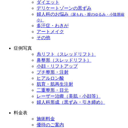
ダイエット
デリケートゾーンの黒ずみ
婦人科のお悩み
（尿もれ・膣のゆるみ・小陰唇縮
小）
多汗症・わきが
アートメイク
その他
症例写真
糸リフト（スレッドリフト）
鼻整形（スレッドリフト）
小顔・リフトアップ
プチ整形・注射
ヒアルロン酸
肌育・肌再生注射
二重整形・目元
レーザー治療（美肌・小顔等）
婦人科形成（黒ずみ・引き締め）
料金表
施術料金
優待のご案内