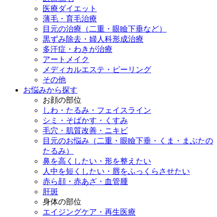
医療ダイエット
薄毛・育毛治療
目元の治療（二重・眼瞼下垂など）
黒ずみ除去・婦人科形成治療
多汗症・わきが治療
アートメイク
メディカルエステ・ピーリング
その他
お悩みから探す
お顔の部位
しわ・たるみ・フェイスライン
シミ・そばかす・くすみ
毛穴・肌質改善・ニキビ
目元のお悩み（二重・眼瞼下垂・くま・まぶたの
たるみ）
鼻を高くしたい・形を整えたい
人中を短くしたい・唇をふっくらさせたい
赤ら顔・赤あざ・血管腫
肝斑
身体の部位
エイジングケア・再生医療