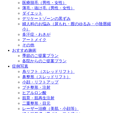
医療脱毛（男性・女性）
薄毛・抜け毛（男性・女性）
ダイエット
デリケートゾーンの黒ずみ
婦人科のお悩み（尿もれ・膣のゆるみ・小陰唇縮
小）
多汗症・わきが
アートメイク
その他
おすすめ施術
季節のご提案プラン
各院からのご提案プラン
症例写真
糸リフト（スレッドリフト）
鼻整形（スレッドリフト）
小顔・リフトアップ
プチ整形・注射
ヒアルロン酸
肌育・肌再生注射
二重整形・目元
レーザー治療（美肌・小顔等）