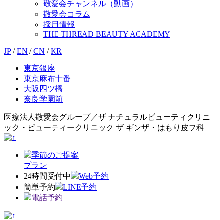
敬愛会チャンネル（動画）
敬愛会コラム
採用情報
THE THREAD BEAUTY ACADEMY
JP
/
EN
/
CN
/
KR
東京銀座
東京麻布十番
大阪四ツ橋
奈良学園前
医療法人敬愛会グループ／ザ ナチュラルビューティクリニ
ック・ビューティークリニック ザ ギンザ・はもり皮フ科
季節のご提案
プラン
24時間受付中
Web予約
簡単予約
LINE予約
電話予約