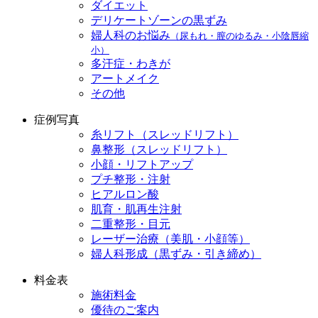
ダイエット
デリケートゾーンの黒ずみ
婦人科のお悩み
（尿もれ・膣のゆるみ・小陰唇縮
小）
多汗症・わきが
アートメイク
その他
症例写真
糸リフト（スレッドリフト）
鼻整形（スレッドリフト）
小顔・リフトアップ
プチ整形・注射
ヒアルロン酸
肌育・肌再生注射
二重整形・目元
レーザー治療（美肌・小顔等）
婦人科形成（黒ずみ・引き締め）
料金表
施術料金
優待のご案内