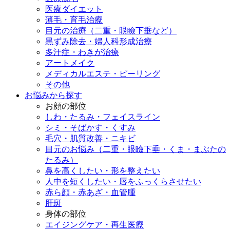
医療ダイエット
薄毛・育毛治療
目元の治療（二重・眼瞼下垂など）
黒ずみ除去・婦人科形成治療
多汗症・わきが治療
アートメイク
メディカルエステ・ピーリング
その他
お悩みから探す
お顔の部位
しわ・たるみ・フェイスライン
シミ・そばかす・くすみ
毛穴・肌質改善・ニキビ
目元のお悩み（二重・眼瞼下垂・くま・まぶたの
たるみ）
鼻を高くしたい・形を整えたい
人中を短くしたい・唇をふっくらさせたい
赤ら顔・赤あざ・血管腫
肝斑
身体の部位
エイジングケア・再生医療