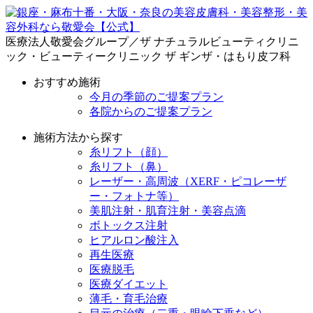
医療法人敬愛会グループ／ザ ナチュラルビューティクリニ
ック・ビューティークリニック ザ ギンザ・はもり皮フ科
おすすめ施術
今月の季節のご提案プラン
各院からのご提案プラン
施術方法から探す
糸リフト（顔）
糸リフト（鼻）
レーザー・高周波（XERF・ピコレーザ
ー・フォトナ等）
美肌注射・肌育注射・美容点滴
ボトックス注射
ヒアルロン酸注入
再生医療
医療脱毛
医療ダイエット
薄毛・育毛治療