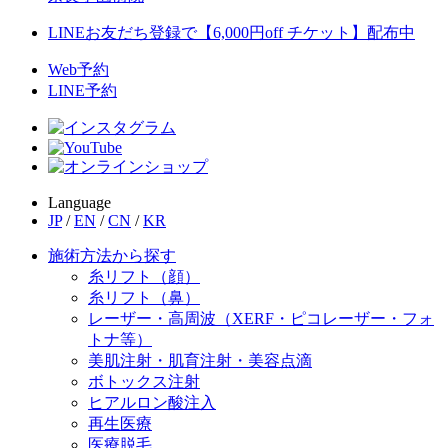
LINEお友だち登録で【6,000円off チケット】配布中
Web予約
LINE予約
Language
JP
/
EN
/
CN
/
KR
施術方法から探す
糸リフト（顔）
糸リフト（鼻）
レーザー・高周波（XERF・ピコレーザー・フォ
トナ等）
美肌注射・肌育注射・美容点滴
ボトックス注射
ヒアルロン酸注入
再生医療
医療脱毛