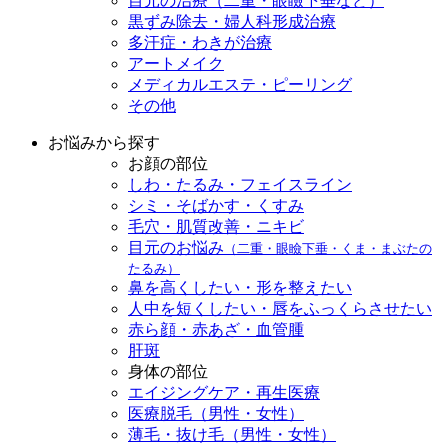
目元の治療（二重・眼瞼下垂など）
黒ずみ除去・婦人科形成治療
多汗症・わきが治療
アートメイク
メディカルエステ・ピーリング
その他
お悩みから探す
お顔の部位
しわ・たるみ・フェイスライン
シミ・そばかす・くすみ
毛穴・肌質改善・ニキビ
目元のお悩み
（二重・眼瞼下垂・くま・まぶたの
たるみ）
鼻を高くしたい・形を整えたい
人中を短くしたい・唇をふっくらさせたい
赤ら顔・赤あざ・血管腫
肝斑
身体の部位
エイジングケア・再生医療
医療脱毛（男性・女性）
薄毛・抜け毛（男性・女性）