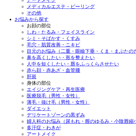
アートメイク
メディカルエステ・ピーリング
その他
お悩みから探す
お顔の部位
しわ・たるみ・フェイスライン
シミ・そばかす・くすみ
毛穴・肌質改善・ニキビ
目元のお悩み（二重・眼瞼下垂・くま・まぶたの
鼻を高くしたい・形を整えたい
人中を短くしたい・唇をふっくらさせたい
赤ら顔・赤あざ・血管腫
肝斑
身体の部位
エイジングケア・再生医療
医療脱毛（男性・女性）
薄毛・抜け毛（男性・女性）
ダイエット
デリケートゾーンの黒ずみ
婦人科のお悩み（尿もれ・膣のゆるみ・小陰唇縮
多汗症・わきが
アートメイク