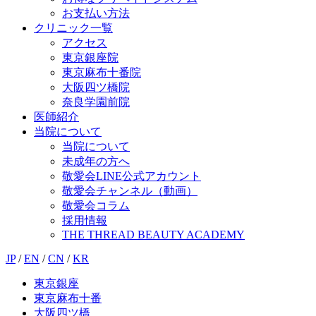
お支払い方法
クリニック一覧
アクセス
東京銀座院
東京麻布十番院
大阪四ツ橋院
奈良学園前院
医師紹介
当院について
当院について
未成年の方へ
敬愛会LINE公式アカウント
敬愛会チャンネル（動画）
敬愛会コラム
採用情報
THE THREAD BEAUTY ACADEMY
JP
/
EN
/
CN
/
KR
東京銀座
東京麻布十番
大阪四ツ橋