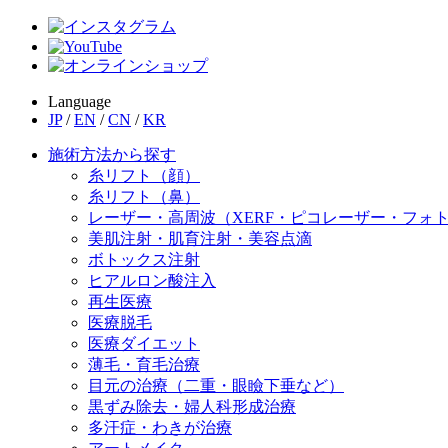
Language
JP
/
EN
/
CN
/
KR
施術方法から探す
糸リフト（顔）
糸リフト（鼻）
レーザー・高周波（XERF・ピコレーザー・フォ
美肌注射・肌育注射・美容点滴
ボトックス注射
ヒアルロン酸注入
再生医療
医療脱毛
医療ダイエット
薄毛・育毛治療
目元の治療（二重・眼瞼下垂など）
黒ずみ除去・婦人科形成治療
多汗症・わきが治療