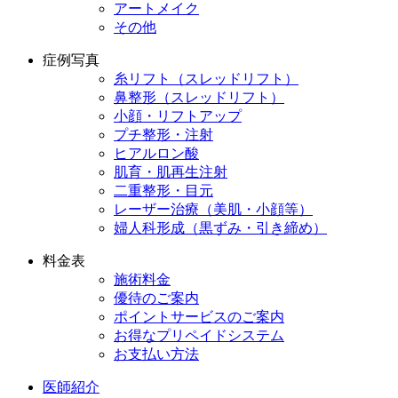
アートメイク
その他
症例写真
糸リフト（スレッドリフト）
鼻整形（スレッドリフト）
小顔・リフトアップ
プチ整形・注射
ヒアルロン酸
肌育・肌再生注射
二重整形・目元
レーザー治療（美肌・小顔等）
婦人科形成（黒ずみ・引き締め）
料金表
施術料金
優待のご案内
ポイントサービスのご案内
お得なプリペイドシステム
お支払い方法
医師紹介