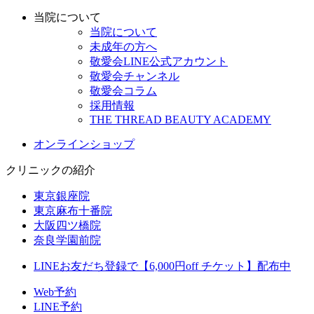
当院について
当院について
未成年の方へ
敬愛会LINE公式アカウント
敬愛会チャンネル
敬愛会コラム
採用情報
THE THREAD BEAUTY ACADEMY
オンラインショップ
クリニックの紹介
東京銀座院
東京麻布十番院
大阪四ツ橋院
奈良学園前院
LINEお友だち登録で【6,000円off チケット】配布中
Web予約
LINE予約