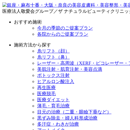
医療法人敬愛会グループ／ザ ナチュラルビューティクリニッ
おすすめ施術
今月の季節のご提案プラン
各院からのご提案プラン
施術方法から探す
糸リフト（顔）
糸リフト（鼻）
レーザー・高周波（XERF・ピコレーザー・
美肌注射・肌育注射・美容点滴
ボトックス注射
ヒアルロン酸注入
再生医療
医療脱毛
医療ダイエット
薄毛・育毛治療
目元の治療（二重・眼瞼下垂など）
黒ずみ除去・婦人科形成治療
多汗症・わきが治療