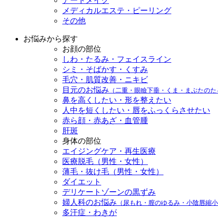
アートメイク
メディカルエステ・ピーリング
その他
お悩みから探す
お顔の部位
しわ・たるみ・フェイスライン
シミ・そばかす・くすみ
毛穴・肌質改善・ニキビ
目元のお悩み
（二重・眼瞼下垂・くま・まぶたのた
鼻を高くしたい・形を整えたい
人中を短くしたい・唇をふっくらさせたい
赤ら顔・赤あざ・血管腫
肝斑
身体の部位
エイジングケア・再生医療
医療脱毛（男性・女性）
薄毛・抜け毛（男性・女性）
ダイエット
デリケートゾーンの黒ずみ
婦人科のお悩み
（尿もれ・膣のゆるみ・小陰唇縮小
多汗症・わきが