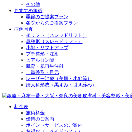
その他
おすすめ施術
季節のご提案プラン
各院からのご提案プラン
症例写真
糸リフト（スレッドリフト）
鼻整形（スレッドリフト）
小顔・リフトアップ
プチ整形・注射
ヒアルロン酸
肌育・肌再生注射
二重整形・目元
レーザー治療（美肌・小顔等）
婦人科形成（黒ずみ・引き締め）
料金表
施術料金
優待のご案内
ポイントサービスのご案内
お得なプリペイドシステム