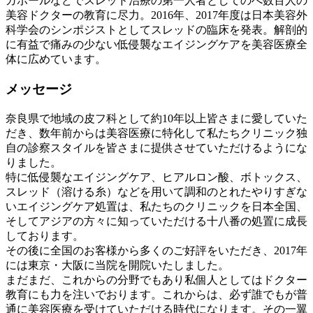
ガポールなどでスレッド治療の第一人者としてのべ数百人の
美容ドクターの教育に尽力。2016年、2017年度は日本美容外
科学会のシンポジストとしてスレッドの臨床を発表。解剖的
に有益で痛みの少ない低侵襲なエイジングケアを美容医療全
体に広めています。
メッセージ
奈良県で地域の皮フ科として約10年以上皆さまに愛していた
だき、数年前からは美容医療に特化して私たちクリニック独
自の診察スタイルを皆さまに提供させていただけるようにな
りました。
特に低侵襲なエイジングケア、ヒアルロン酸、ボトックス、
スレッド（溶ける糸）などを用いて調和のとれたやりすぎな
いエイジングケア処置は、私たちのクリニックを日本全国、
そしてアジアの方々に知っていただける十八番の処置に成長
しております。
その後に全国のお客様から多くのご好評をいただき、2017年
には東京・大阪に当院を開院いたしました。
まだまだ、これからの分野でもあり私個人としてはドクター
教育にも力を注いでおります。これからは、必ず誰でもが普
通に美容医療を受けていただける時代になります。その一翼