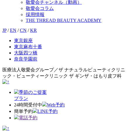
敬愛会チャンネル（動画）
敬愛会コラム
採用情報
THE THREAD BEAUTY ACADEMY
JP
/
EN
/
CN
/
KR
東京銀座
東京麻布十番
大阪四ツ橋
奈良学園前
医療法人敬愛会グループ／ザ ナチュラルビューティクリニ
ック・ビューティークリニック ザ ギンザ・はもり皮フ科
季節のご提案
プラン
24時間受付中
Web予約
簡単予約
LINE予約
電話予約