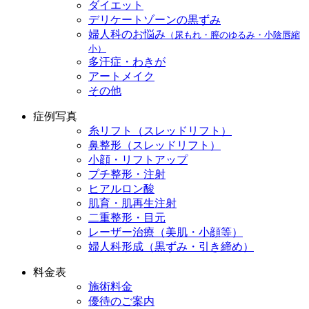
ダイエット
デリケートゾーンの黒ずみ
婦人科のお悩み
（尿もれ・膣のゆるみ・小陰唇縮
小）
多汗症・わきが
アートメイク
その他
症例写真
糸リフト（スレッドリフト）
鼻整形（スレッドリフト）
小顔・リフトアップ
プチ整形・注射
ヒアルロン酸
肌育・肌再生注射
二重整形・目元
レーザー治療（美肌・小顔等）
婦人科形成（黒ずみ・引き締め）
料金表
施術料金
優待のご案内