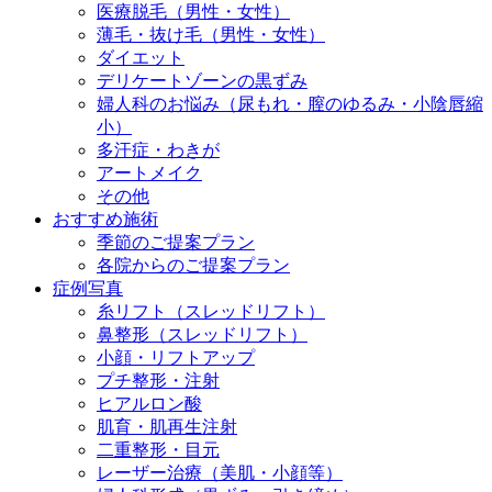
医療脱毛（男性・女性）
薄毛・抜け毛（男性・女性）
ダイエット
デリケートゾーンの黒ずみ
婦人科のお悩み（尿もれ・膣のゆるみ・小陰唇縮
小）
多汗症・わきが
アートメイク
その他
おすすめ施術
季節のご提案プラン
各院からのご提案プラン
症例写真
糸リフト（スレッドリフト）
鼻整形（スレッドリフト）
小顔・リフトアップ
プチ整形・注射
ヒアルロン酸
肌育・肌再生注射
二重整形・目元
レーザー治療（美肌・小顔等）