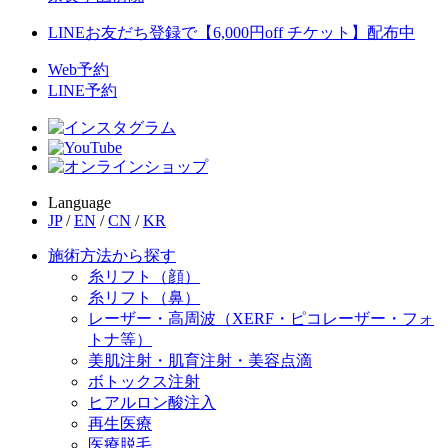
LINEお友だち登録で【6,000円off チケット】配布中
Web予約
LINE予約
Language
JP
/
EN
/
CN
/
KR
施術方法から探す
糸リフト（顔）
糸リフト（鼻）
レーザー・高周波（XERF・ピコレーザー・フォ
トナ等）
美肌注射・肌育注射・美容点滴
ボトックス注射
ヒアルロン酸注入
再生医療
医療脱毛