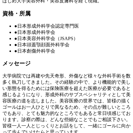
はじめ大手美容外科・美容皮膚科を経て現職。
資格・所属
●日本形成外科学会認定専門医
●日本形成外科学会
●日本美容外科学会（JSAPS）
●日本頭蓋顎顔面外科学会
●日本創傷外科学会
メッセージ
大学病院では再建や先天奇形、外傷など様々な外科手術を数
多く執刀してきました。その経験の中で、より機能的で美し
い形態を得るためには保険医療を超えた医療が必要であると
感じるようになり、形成外科のサブスペシャリティとして美
容医療の道を志しました。美容医療の世界では、皆様の描く
ゴールはお一人ひとりで異なるため、その点が難しいところ
でもあり、とても魅力的なところでもあると常日頃感じてお
ります。診察の際は、どんな些細なことでもご相談下さい。
皆様一人一人とじっくりとお話をして、一緒にゴールに向か
って歩んでいけたらと思っています。