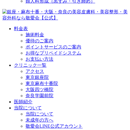
婦人科形成（黒ずみ・引き締め）
料金表
施術料金
優待のご案内
ポイントサービスのご案内
お得なプリペイドシステム
お支払い方法
クリニック一覧
アクセス
東京銀座院
東京麻布十番院
大阪四ツ橋院
奈良学園前院
医師紹介
当院について
当院について
未成年の方へ
敬愛会LINE公式アカウント