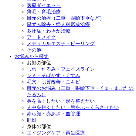
医療ダイエット
薄毛・育毛治療
目元の治療（二重・眼瞼下垂など）
黒ずみ除去・婦人科形成治療
多汗症・わきが治療
アートメイク
メディカルエステ・ピーリング
その他
お悩みから探す
お顔の部位
しわ・たるみ・フェイスライン
シミ・そばかす・くすみ
毛穴・肌質改善・ニキビ
目元のお悩み（二重・眼瞼下垂・くま・まぶたの
たるみ）
鼻を高くしたい・形を整えたい
人中を短くしたい・唇をふっくらさせたい
赤ら顔・赤あざ・血管腫
肝斑
身体の部位
エイジングケア・再生医療