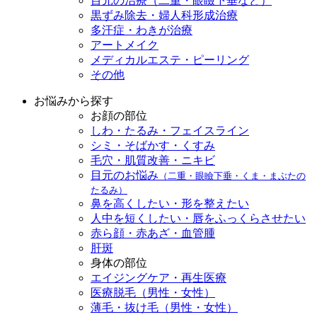
目元の治療（二重・眼瞼下垂など）
黒ずみ除去・婦人科形成治療
多汗症・わきが治療
アートメイク
メディカルエステ・ピーリング
その他
お悩みから探す
お顔の部位
しわ・たるみ・フェイスライン
シミ・そばかす・くすみ
毛穴・肌質改善・ニキビ
目元のお悩み
（二重・眼瞼下垂・くま・まぶたの
たるみ）
鼻を高くしたい・形を整えたい
人中を短くしたい・唇をふっくらさせたい
赤ら顔・赤あざ・血管腫
肝斑
身体の部位
エイジングケア・再生医療
医療脱毛（男性・女性）
薄毛・抜け毛（男性・女性）