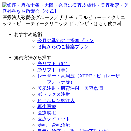
医療法人敬愛会グループ／ザ ナチュラルビューティクリニ
ック・ビューティークリニック ザ ギンザ・はもり皮フ科
おすすめ施術
今月の季節のご提案プラン
各院からのご提案プラン
施術方法から探す
糸リフト（顔）
糸リフト（鼻）
レーザー・高周波（XERF・ピコレーザ
ー・フォトナ等）
美肌注射・肌育注射・美容点滴
ボトックス注射
ヒアルロン酸注入
再生医療
医療脱毛
医療ダイエット
薄毛・育毛治療