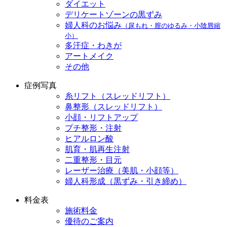
ダイエット
デリケートゾーンの黒ずみ
婦人科のお悩み
（尿もれ・膣のゆるみ・小陰唇縮
小）
多汗症・わきが
アートメイク
その他
症例写真
糸リフト（スレッドリフト）
鼻整形（スレッドリフト）
小顔・リフトアップ
プチ整形・注射
ヒアルロン酸
肌育・肌再生注射
二重整形・目元
レーザー治療（美肌・小顔等）
婦人科形成（黒ずみ・引き締め）
料金表
施術料金
優待のご案内