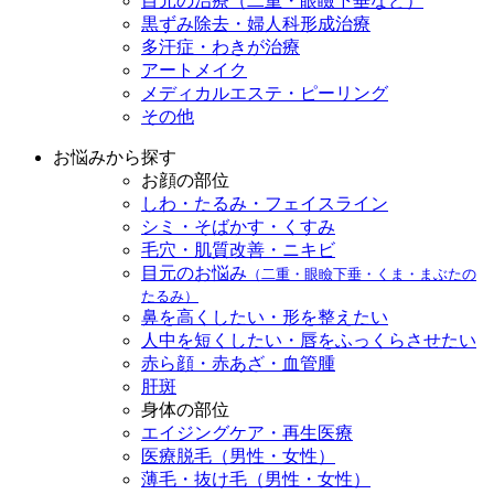
目元の治療（二重・眼瞼下垂など）
黒ずみ除去・婦人科形成治療
多汗症・わきが治療
アートメイク
メディカルエステ・ピーリング
その他
お悩みから探す
お顔の部位
しわ・たるみ・フェイスライン
シミ・そばかす・くすみ
毛穴・肌質改善・ニキビ
目元のお悩み
（二重・眼瞼下垂・くま・まぶたの
たるみ）
鼻を高くしたい・形を整えたい
人中を短くしたい・唇をふっくらさせたい
赤ら顔・赤あざ・血管腫
肝斑
身体の部位
エイジングケア・再生医療
医療脱毛（男性・女性）
薄毛・抜け毛（男性・女性）