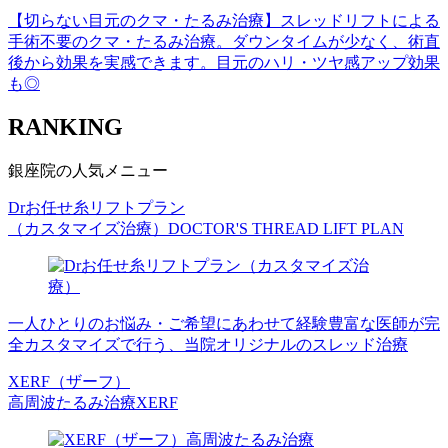
【切らない目元のクマ・たるみ治療】スレッドリフトによる
手術不要のクマ・たるみ治療。ダウンタイムが少なく、術直
後から効果を実感できます。目元のハリ・ツヤ感アップ効果
も◎
RANKING
銀座院の人気メニュー
Drお任せ糸リフトプラン
（カスタマイズ治療）
DOCTOR'S THREAD LIFT PLAN
一人ひとりのお悩み・ご希望にあわせて経験豊富な医師が完
全カスタマイズで行う、当院オリジナルのスレッド治療
XERF（ザーフ）
高周波たるみ治療
XERF