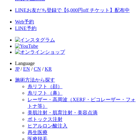
LINEお友だち登録で【6,000円off チケット】配布中
Web予約
LINE予約
Language
JP
/
EN
/
CN
/
KR
施術方法から探す
糸リフト（顔）
糸リフト（鼻）
レーザー・高周波（XERF・ピコレーザー・フォ
トナ等）
美肌注射・肌育注射・美容点滴
ボトックス注射
ヒアルロン酸注入
再生医療
医療脱毛