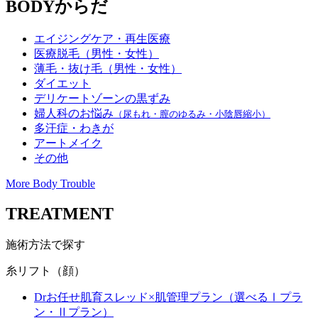
BODY
からだ
エイジングケア・再生医療
医療脱毛（男性・女性）
薄毛・抜け毛（男性・女性）
ダイエット
デリケートゾーンの黒ずみ
婦人科のお悩み
（尿もれ・膣のゆるみ・小陰唇縮小）
多汗症・わきが
アートメイク
その他
More Body Trouble
TREATMENT
施術方法で探す
糸リフト（顔）
Drお任せ肌育スレッド×肌管理プラン（選べるⅠプラ
ン・Ⅱプラン）