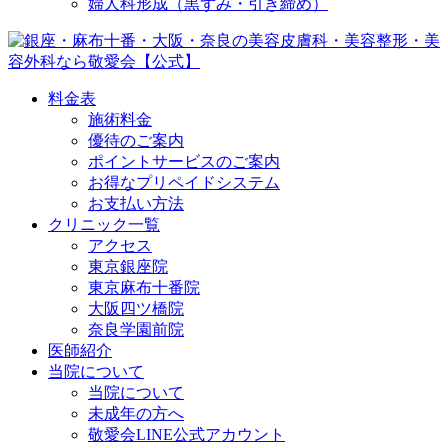
婦人科形成（黒ずみ・引き締め）
料金表
施術料金
優待のご案内
ポイントサービスのご案内
お得なプリペイドシステム
お支払い方法
クリニック一覧
アクセス
東京銀座院
東京麻布十番院
大阪四ツ橋院
奈良学園前院
医師紹介
当院について
当院について
未成年の方へ
敬愛会LINE公式アカウント