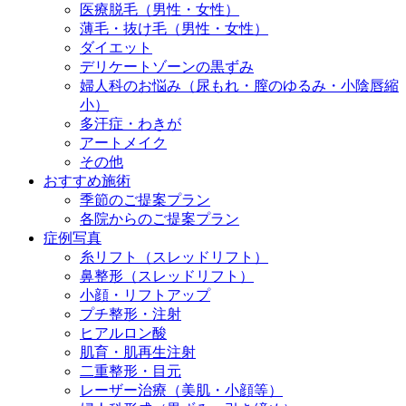
医療脱毛（男性・女性）
薄毛・抜け毛（男性・女性）
ダイエット
デリケートゾーンの黒ずみ
婦人科のお悩み（尿もれ・膣のゆるみ・小陰唇縮
小）
多汗症・わきが
アートメイク
その他
おすすめ施術
季節のご提案プラン
各院からのご提案プラン
症例写真
糸リフト（スレッドリフト）
鼻整形（スレッドリフト）
小顔・リフトアップ
プチ整形・注射
ヒアルロン酸
肌育・肌再生注射
二重整形・目元
レーザー治療（美肌・小顔等）