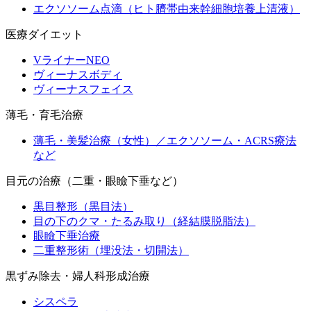
エクソソーム点滴（ヒト臍帯由来幹細胞培養上清液）
医療ダイエット
VライナーNEO
ヴィーナスボディ
ヴィーナスフェイス
薄毛・育毛治療
薄毛・美髪治療（女性）／エクソソーム・ACRS療法
など
目元の治療（二重・眼瞼下垂など）
黒目整形（黒目法）
目の下のクマ・たるみ取り（経結膜脱脂法）
眼瞼下垂治療
二重整形術（埋没法・切開法）
黒ずみ除去・婦人科形成治療
シスペラ