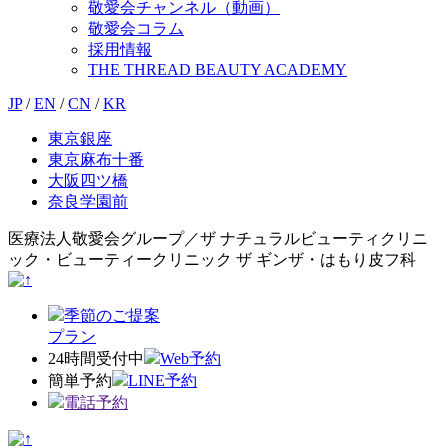
敬愛会チャンネル（動画）
敬愛会コラム
採用情報
THE THREAD BEAUTY ACADEMY
JP
/
EN
/
CN
/
KR
東京銀座
東京麻布十番
大阪四ツ橋
奈良学園前
医療法人敬愛会グループ／ザ ナチュラルビューティクリニ
ック・ビューティークリニック ザ ギンザ・はもり皮フ科
季節のご提案
プラン
24時間受付中
Web予約
簡単予約
LINE予約
電話予約