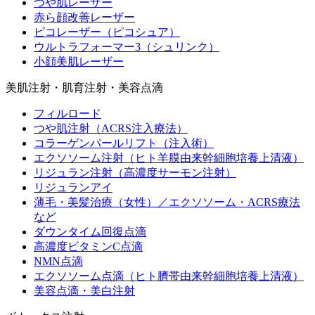
つや肌レーザー
赤ら顔改善レーザー
ピコレーザー（ピコシュア）
ウルトラフォーマー3（シュリンク）
小顔美肌レーザー
美肌注射・肌育注射・美容点滴
フィルロード
つや肌注射（ACRS注入療法）
コラーゲンパールリフト（注入術）
エクソソーム注射（ヒト羊膜由来幹細胞培養上清液）
リジュラン注射（高濃度サーモン注射）
リジュランアイ
薄毛・美髪治療（女性）／エクソソーム・ACRS療法
など
ダウンタイム回復点滴
高濃度ビタミンC点滴
NMN点滴
エクソソーム点滴（ヒト臍帯由来幹細胞培養上清液）
美容点滴・美白注射