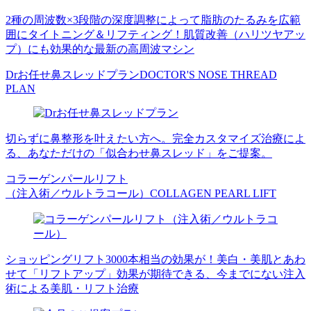
2種の周波数×3段階の深度調整によって脂肪のたるみを広範
囲にタイトニング＆リフティング！肌質改善（ハリツヤアッ
プ）にも効果的な最新の高周波マシン
Drお任せ鼻スレッドプラン
DOCTOR'S NOSE THREAD
PLAN
切らずに鼻整形を叶えたい方へ。完全カスタマイズ治療によ
る、あなただけの「似合わせ鼻スレッド」をご提案。
コラーゲンパールリフト
（注入術／ウルトラコール）
COLLAGEN PEARL LIFT
ショッピングリフト3000本相当の効果が！美白・美肌とあわ
せて「リフトアップ」効果が期待できる、今までにない注入
術による美肌・リフト治療