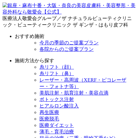
医療法人敬愛会グループ／ザ ナチュラルビューティクリニ
ック・ビューティークリニック ザ ギンザ・はもり皮フ科
おすすめ施術
今月の季節のご提案プラン
各院からのご提案プラン
施術方法から探す
糸リフト（顔）
糸リフト（鼻）
レーザー・高周波（XERF・ピコレーザ
ー・フォトナ等）
美肌注射・肌育注射・美容点滴
ボトックス注射
ヒアルロン酸注入
再生医療
医療脱毛
医療ダイエット
薄毛・育毛治療