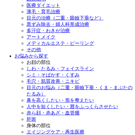
医療ダイエット
薄毛・育毛治療
目元の治療（二重・眼瞼下垂など）
黒ずみ除去・婦人科形成治療
多汗症・わきが治療
アートメイク
メディカルエステ・ピーリング
その他
お悩みから探す
お顔の部位
しわ・たるみ・フェイスライン
シミ・そばかす・くすみ
毛穴・肌質改善・ニキビ
目元のお悩み（二重・眼瞼下垂・くま・まぶたの
たるみ）
鼻を高くしたい・形を整えたい
人中を短くしたい・唇をふっくらさせたい
赤ら顔・赤あざ・血管腫
肝斑
身体の部位
エイジングケア・再生医療