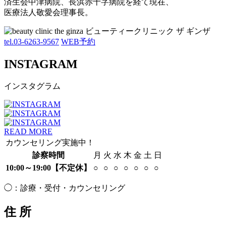
済生会中津病院、長浜赤十字病院を経て現在、
医療法人敬愛会理事長。
tel.03-6263-9567
WEB予約
INSTAGRAM
インスタグラム
READ MORE
カウンセリング実施中！
診察時間
月
火
水
木
金
土
日
10:00～19:00
【不定休】
○
○
○
○
○
○
○
◯：診療・受付・カウンセリング
住 所