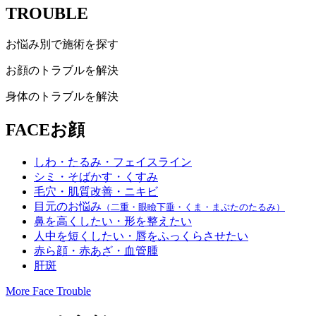
TROUBLE
お悩み別で施術を探す
お顔のトラブルを解決
身体のトラブルを解決
FACE
お顔
しわ・たるみ・フェイスライン
シミ・そばかす・くすみ
毛穴・肌質改善・ニキビ
目元のお悩み
（二重・眼瞼下垂・くま・まぶたのたるみ）
鼻を高くしたい・形を整えたい
人中を短くしたい・唇をふっくらさせたい
赤ら顔・赤あざ・血管腫
肝斑
More Face Trouble