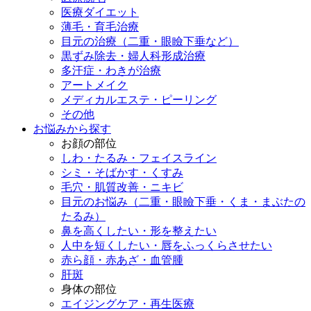
医療ダイエット
薄毛・育毛治療
目元の治療（二重・眼瞼下垂など）
黒ずみ除去・婦人科形成治療
多汗症・わきが治療
アートメイク
メディカルエステ・ピーリング
その他
お悩みから探す
お顔の部位
しわ・たるみ・フェイスライン
シミ・そばかす・くすみ
毛穴・肌質改善・ニキビ
目元のお悩み（二重・眼瞼下垂・くま・まぶたの
たるみ）
鼻を高くしたい・形を整えたい
人中を短くしたい・唇をふっくらさせたい
赤ら顔・赤あざ・血管腫
肝斑
身体の部位
エイジングケア・再生医療