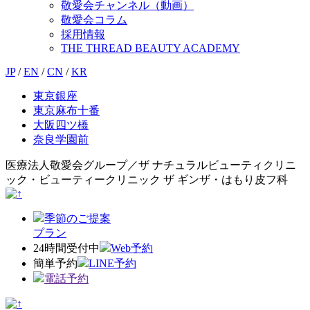
敬愛会チャンネル（動画）
敬愛会コラム
採用情報
THE THREAD BEAUTY ACADEMY
JP
/
EN
/
CN
/
KR
東京銀座
東京麻布十番
大阪四ツ橋
奈良学園前
医療法人敬愛会グループ／ザ ナチュラルビューティクリニ
ック・ビューティークリニック ザ ギンザ・はもり皮フ科
季節のご提案
プラン
24時間受付中
Web予約
簡単予約
LINE予約
電話予約