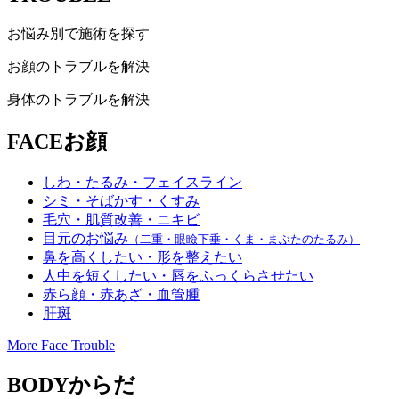
お悩み別で施術を探す
お顔のトラブルを解決
身体のトラブルを解決
FACE
お顔
しわ・たるみ・フェイスライン
シミ・そばかす・くすみ
毛穴・肌質改善・ニキビ
目元のお悩み
（二重・眼瞼下垂・くま・まぶたのたるみ）
鼻を高くしたい・形を整えたい
人中を短くしたい・唇をふっくらさせたい
赤ら顔・赤あざ・血管腫
肝斑
More Face Trouble
BODY
からだ