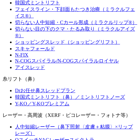
韓国式ミントリフト
フェイスライン・下顔面もたつき治療（ミラクルフェ
イス®）
切らない人中短縮・Cカール形成（ミラクルリップ®）
切らない目の下のクマ・たるみ取り（ミラクルアイズ
®）
ショッピングスレッド（ショッピングリフト）
スキャフォールド
N-FIX
N-COGスパイラル/N-COGスパイラルロイヤル
アイスレッド
糸リフト（鼻）
Drお任せ鼻スレッドプラン
韓国式ミントリフト（鼻）／ミントリフトノーズ
Y-KO／Y-KOプレミアム
レーザー・高周波（XERF・ピコレーザー・フォトナ等）
人中短縮レーザー（鼻下照射〈皮膚＋粘膜〉×リップ
レーズ）
QスイッチYAGレーザースペクトラ