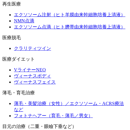
再生医療
エクソソーム注射（ヒト羊膜由来幹細胞培養上清液）
NMN点滴
エクソソーム点滴（ヒト臍帯由来幹細胞培養上清液）
医療脱毛
クラリティツイン
医療ダイエット
VライナーNEO
ヴィーナスボディ
ヴィーナスフェイス
薄毛・育毛治療
薄毛・美髪治療（女性）／エクソソーム・ACRS療法
など
フォトナヘアー（育毛・薄毛／男女）
目元の治療（二重・眼瞼下垂など）