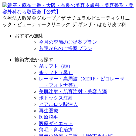
医療法人敬愛会グループ／ザ ナチュラルビューティクリニ
ック・ビューティークリニック ザ ギンザ・はもり皮フ科
おすすめ施術
今月の季節のご提案プラン
各院からのご提案プラン
施術方法から探す
糸リフト（顔）
糸リフト（鼻）
レーザー・高周波（XERF・ピコレーザ
ー・フォトナ等）
美肌注射・肌育注射・美容点滴
ボトックス注射
ヒアルロン酸注入
再生医療
医療脱毛
医療ダイエット
薄毛・育毛治療