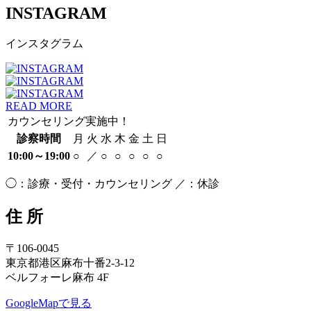
INSTAGRAM
インスタグラム
READ MORE
カウンセリング実施中！
診察時間
月
火
水
木
金
土
日
10:00～19:00
○
／
○
○
○
○
○
◯：診療・受付・カウンセリング ／：休診
住 所
〒106-0045
東京都港区麻布十番2-3-12
ベルフォーレ麻布 4F
GoogleMapで見る