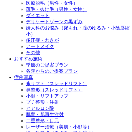
医療脱毛（男性・女性）
薄毛・抜け毛（男性・女性）
ダイエット
デリケートゾーンの黒ずみ
婦人科のお悩み（尿もれ・膣のゆるみ・小陰唇縮
小）
多汗症・わきが
アートメイク
その他
おすすめ施術
季節のご提案プラン
各院からのご提案プラン
症例写真
糸リフト（スレッドリフト）
鼻整形（スレッドリフト）
小顔・リフトアップ
プチ整形・注射
ヒアルロン酸
肌育・肌再生注射
二重整形・目元
レーザー治療（美肌・小顔等）