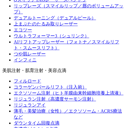
リップレーズ（スマイルリップ／唇のボリュームアッ
プ）
デュアルトーニング（デュアルピール）
上まぶたのたるみ取りレーザー
エコツー
ウルトラフォーマー3（シュリンク）
AIリフトアップレーザー（フォトナ／スマイルリフ
ト・スムースリフト）
つや肌レーザー
インフィニ
美肌注射・肌育注射・美容点滴
フィルロード
コラーゲンパールリフト（注入術）
エクソソーム注射（ヒト羊膜由来幹細胞培養上清液）
リジュラン注射（高濃度サーモン注射）
リジュランアイ
薄毛・美髪治療（女性）／エクソソーム・ACRS療法
など
ダウンタイム回復点滴