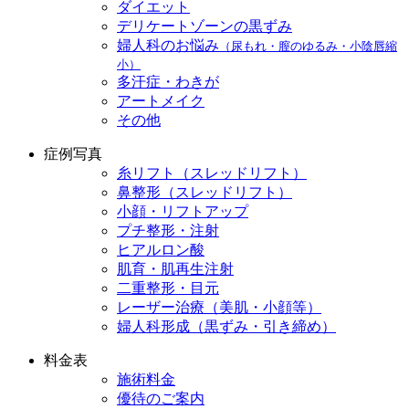
ダイエット
デリケートゾーンの黒ずみ
婦人科のお悩み
（尿もれ・膣のゆるみ・小陰唇縮
小）
多汗症・わきが
アートメイク
その他
症例写真
糸リフト（スレッドリフト）
鼻整形（スレッドリフト）
小顔・リフトアップ
プチ整形・注射
ヒアルロン酸
肌育・肌再生注射
二重整形・目元
レーザー治療（美肌・小顔等）
婦人科形成（黒ずみ・引き締め）
料金表
施術料金
優待のご案内