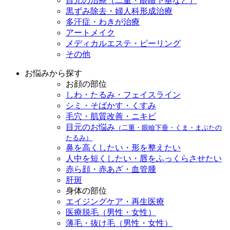
目元の治療（二重・眼瞼下垂など）
黒ずみ除去・婦人科形成治療
多汗症・わきが治療
アートメイク
メディカルエステ・ピーリング
その他
お悩みから探す
お顔の部位
しわ・たるみ・フェイスライン
シミ・そばかす・くすみ
毛穴・肌質改善・ニキビ
目元のお悩み
（二重・眼瞼下垂・くま・まぶたの
たるみ）
鼻を高くしたい・形を整えたい
人中を短くしたい・唇をふっくらさせたい
赤ら顔・赤あざ・血管腫
肝斑
身体の部位
エイジングケア・再生医療
医療脱毛（男性・女性）
薄毛・抜け毛（男性・女性）