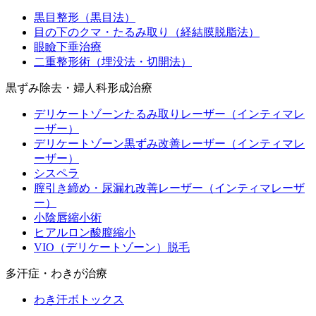
黒目整形（黒目法）
目の下のクマ・たるみ取り（経結膜脱脂法）
眼瞼下垂治療
二重整形術（埋没法・切開法）
黒ずみ除去・婦人科形成治療
デリケートゾーンたるみ取りレーザー（インティマレ
ーザー）
デリケートゾーン黒ずみ改善レーザー（インティマレ
ーザー）
シスペラ
膣引き締め・尿漏れ改善レーザー（インティマレーザ
ー）
小陰唇縮小術
ヒアルロン酸膣縮小
VIO（デリケートゾーン）脱毛
多汗症・わきが治療
わき汗ボトックス