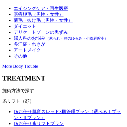
エイジングケア・再生医療
医療脱毛（男性・女性）
薄毛・抜け毛（男性・女性）
ダイエット
デリケートゾーンの黒ずみ
婦人科のお悩み
（尿もれ・膣のゆるみ・小陰唇縮小）
多汗症・わきが
アートメイク
その他
More Body Trouble
TREATMENT
施術方法で探す
糸リフト（顔）
Drお任せ肌育スレッド×肌管理プラン（選べるⅠプラ
ン・Ⅱプラン）
Drお任せ糸リフトプラン