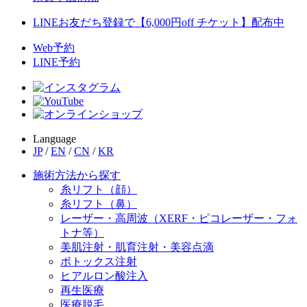
LINEお友だち登録で【6,000円off チケット】配布中
Web予約
LINE予約
Language
JP
/
EN
/
CN
/
KR
施術方法から探す
糸リフト（顔）
糸リフト（鼻）
レーザー・高周波（XERF・ピコレーザー・フォ
トナ等）
美肌注射・肌育注射・美容点滴
ボトックス注射
ヒアルロン酸注入
再生医療
医療脱毛