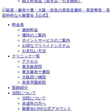
婦人科形成（黒ずみ・引き締め）
料金表
施術料金
優待のご案内
ポイントサービスのご案内
お得なプリペイドシステム
お支払い方法
クリニック一覧
アクセス
東京銀座院
東京麻布十番院
大阪四ツ橋院
奈良学園前院
医師紹介
当院について
当院について
未成年の方へ
敬愛会LINE公式アカウント