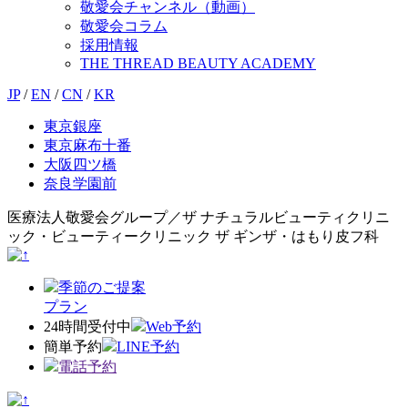
敬愛会チャンネル（動画）
敬愛会コラム
採用情報
THE THREAD BEAUTY ACADEMY
JP
/
EN
/
CN
/
KR
東京銀座
東京麻布十番
大阪四ツ橋
奈良学園前
医療法人敬愛会グループ／ザ ナチュラルビューティクリニ
ック・ビューティークリニック ザ ギンザ・はもり皮フ科
季節のご提案
プラン
24時間受付中
Web予約
簡単予約
LINE予約
電話予約