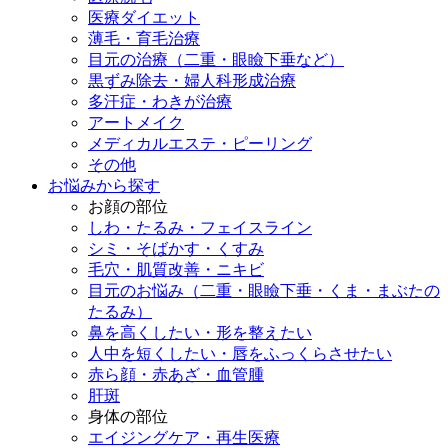
医療ダイエット
薄毛・育毛治療
目元の治療（二重・眼瞼下垂など）
黒ずみ除去・婦人科形成治療
多汗症・わきが治療
アートメイク
メディカルエステ・ピーリング
その他
お悩みから探す
お顔の部位
しわ・たるみ・フェイスライン
シミ・そばかす・くすみ
毛穴・肌質改善・ニキビ
目元のお悩み（二重・眼瞼下垂・くま・まぶたの
たるみ）
鼻を高くしたい・形を整えたい
人中を短くしたい・唇をふっくらさせたい
赤ら顔・赤あざ・血管腫
肝斑
身体の部位
エイジングケア・再生医療