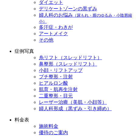
ダイエット
デリケートゾーンの黒ずみ
婦人科のお悩み
（尿もれ・膣のゆるみ・小陰唇縮
小）
多汗症・わきが
アートメイク
その他
症例写真
糸リフト（スレッドリフト）
鼻整形（スレッドリフト）
小顔・リフトアップ
プチ整形・注射
ヒアルロン酸
肌育・肌再生注射
二重整形・目元
レーザー治療（美肌・小顔等）
婦人科形成（黒ずみ・引き締め）
料金表
施術料金
優待のご案内