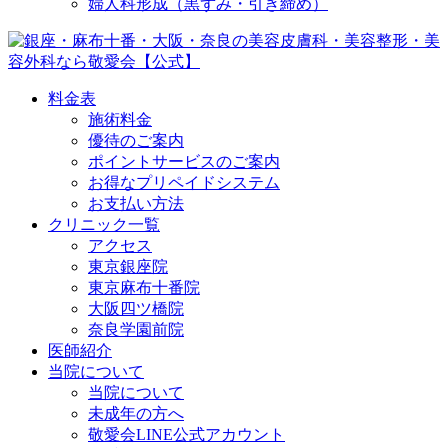
婦人科形成（黒ずみ・引き締め）
料金表
施術料金
優待のご案内
ポイントサービスのご案内
お得なプリペイドシステム
お支払い方法
クリニック一覧
アクセス
東京銀座院
東京麻布十番院
大阪四ツ橋院
奈良学園前院
医師紹介
当院について
当院について
未成年の方へ
敬愛会LINE公式アカウント