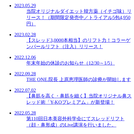
2023.05.29
当院オリジナルダイエット韓方薬（イチゴ味）リ
リース！（期間限定発売中／トライアル5包4,950
円）
2023.02.28
【スレッド3,0000本相当】のリフト力！コラーゲ
ンパールリフト（注入）リリース！
2022.12.06
年末年始の休診のお知らせ（12/30～1/5）
2022.09.28
THE ONE.院長 上原恵理医師の診療が開始します
2022.07.02
【鼻筋を高く・鼻筋を細く】当院オリジナル鼻ス
レッド術「Y-KOプレミアム」が新登場！
2022.05.28
第110回日本美容外科学会にてスレッドリフト
（顔・鼻形成）のLive講演を行いました。