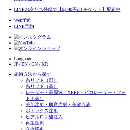
LINEお友だち登録で【6,000円off チケット】配布中
Web予約
LINE予約
Language
JP
/
EN
/
CN
/
KR
施術方法から探す
糸リフト（顔）
糸リフト（鼻）
レーザー・高周波（XERF・ピコレーザー・フォ
トナ等）
美肌注射・肌育注射・美容点滴
ボトックス注射
ヒアルロン酸注入
再生医療
医療脱毛