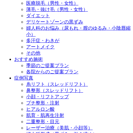
医療脱毛（男性・女性）
薄毛・抜け毛（男性・女性）
ダイエット
デリケートゾーンの黒ずみ
婦人科のお悩み（尿もれ・膣のゆるみ・小陰唇縮
小）
多汗症・わきが
アートメイク
その他
おすすめ施術
季節のご提案プラン
各院からのご提案プラン
症例写真
糸リフト（スレッドリフト）
鼻整形（スレッドリフト）
小顔・リフトアップ
プチ整形・注射
ヒアルロン酸
肌育・肌再生注射
二重整形・目元
レーザー治療（美肌・小顔等）