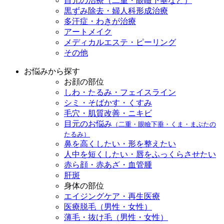
目元の治療（二重・眼瞼下垂など）
黒ずみ除去・婦人科形成治療
多汗症・わきが治療
アートメイク
メディカルエステ・ピーリング
その他
お悩みから探す
お顔の部位
しわ・たるみ・フェイスライン
シミ・そばかす・くすみ
毛穴・肌質改善・ニキビ
目元のお悩み
（二重・眼瞼下垂・くま・まぶたの
たるみ）
鼻を高くしたい・形を整えたい
人中を短くしたい・唇をふっくらさせたい
赤ら顔・赤あざ・血管腫
肝斑
身体の部位
エイジングケア・再生医療
医療脱毛（男性・女性）
薄毛・抜け毛（男性・女性）