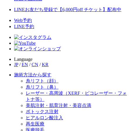
LINEお友だち登録で【6,000円off チケット】配布中
Web予約
LINE予約
Language
JP
/
EN
/
CN
/
KR
施術方法から探す
糸リフト（顔）
糸リフト（鼻）
レーザー・高周波（XERF・ピコレーザー・フォ
トナ等）
美肌注射・肌育注射・美容点滴
ボトックス注射
ヒアルロン酸注入
再生医療
医療脱毛