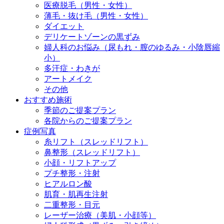
医療脱毛（男性・女性）
薄毛・抜け毛（男性・女性）
ダイエット
デリケートゾーンの黒ずみ
婦人科のお悩み（尿もれ・膣のゆるみ・小陰唇縮
小）
多汗症・わきが
アートメイク
その他
おすすめ施術
季節のご提案プラン
各院からのご提案プラン
症例写真
糸リフト（スレッドリフト）
鼻整形（スレッドリフト）
小顔・リフトアップ
プチ整形・注射
ヒアルロン酸
肌育・肌再生注射
二重整形・目元
レーザー治療（美肌・小顔等）