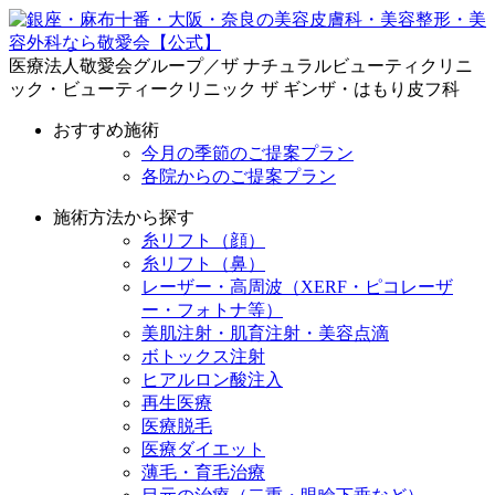
医療法人敬愛会グループ／ザ ナチュラルビューティクリニ
ック・ビューティークリニック ザ ギンザ・はもり皮フ科
おすすめ施術
今月の季節のご提案プラン
各院からのご提案プラン
施術方法から探す
糸リフト（顔）
糸リフト（鼻）
レーザー・高周波（XERF・ピコレーザ
ー・フォトナ等）
美肌注射・肌育注射・美容点滴
ボトックス注射
ヒアルロン酸注入
再生医療
医療脱毛
医療ダイエット
薄毛・育毛治療