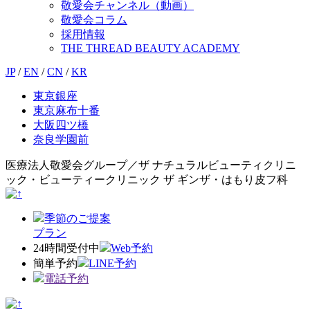
敬愛会チャンネル（動画）
敬愛会コラム
採用情報
THE THREAD BEAUTY ACADEMY
JP
/
EN
/
CN
/
KR
東京銀座
東京麻布十番
大阪四ツ橋
奈良学園前
医療法人敬愛会グループ／ザ ナチュラルビューティクリニ
ック・ビューティークリニック ザ ギンザ・はもり皮フ科
季節のご提案
プラン
24時間受付中
Web予約
簡単予約
LINE予約
電話予約