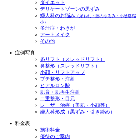
ダイエット
デリケートゾーンの黒ずみ
婦人科のお悩み
（尿もれ・膣のゆるみ・小陰唇縮
小）
多汗症・わきが
アートメイク
その他
症例写真
糸リフト（スレッドリフト）
鼻整形（スレッドリフト）
小顔・リフトアップ
プチ整形・注射
ヒアルロン酸
肌育・肌再生注射
二重整形・目元
レーザー治療（美肌・小顔等）
婦人科形成（黒ずみ・引き締め）
料金表
施術料金
優待のご案内