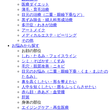
医療ダイエット
薄毛・育毛治療
目元の治療（二重・眼瞼下垂など）
黒ずみ除去・婦人科形成治療
多汗症・わきが治療
アートメイク
メディカルエステ・ピーリング
その他
お悩みから探す
お顔の部位
しわ・たるみ・フェイスライン
シミ・そばかす・くすみ
毛穴・肌質改善・ニキビ
目元のお悩み（二重・眼瞼下垂・くま・まぶたの
たるみ）
鼻を高くしたい・形を整えたい
人中を短くしたい・唇をふっくらさせたい
赤ら顔・赤あざ・血管腫
肝斑
身体の部位
エイジングケア・再生医療