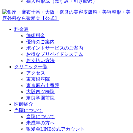
婦人科形成（黒ずみ・引き締め）
料金表
施術料金
優待のご案内
ポイントサービスのご案内
お得なプリペイドシステム
お支払い方法
クリニック一覧
アクセス
東京銀座院
東京麻布十番院
大阪四ツ橋院
奈良学園前院
医師紹介
当院について
当院について
未成年の方へ
敬愛会LINE公式アカウント