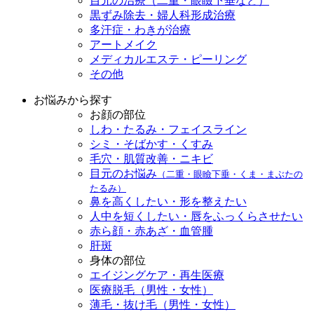
目元の治療（二重・眼瞼下垂など）
黒ずみ除去・婦人科形成治療
多汗症・わきが治療
アートメイク
メディカルエステ・ピーリング
その他
お悩みから探す
お顔の部位
しわ・たるみ・フェイスライン
シミ・そばかす・くすみ
毛穴・肌質改善・ニキビ
目元のお悩み
（二重・眼瞼下垂・くま・まぶたの
たるみ）
鼻を高くしたい・形を整えたい
人中を短くしたい・唇をふっくらさせたい
赤ら顔・赤あざ・血管腫
肝斑
身体の部位
エイジングケア・再生医療
医療脱毛（男性・女性）
薄毛・抜け毛（男性・女性）