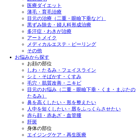
医療ダイエット
薄毛・育毛治療
目元の治療（二重・眼瞼下垂など）
黒ずみ除去・婦人科形成治療
多汗症・わきが治療
アートメイク
メディカルエステ・ピーリング
その他
お悩みから探す
お顔の部位
しわ・たるみ・フェイスライン
シミ・そばかす・くすみ
毛穴・肌質改善・ニキビ
目元のお悩み（二重・眼瞼下垂・くま・まぶたの
たるみ）
鼻を高くしたい・形を整えたい
人中を短くしたい・唇をふっくらさせたい
赤ら顔・赤あざ・血管腫
肝斑
身体の部位
エイジングケア・再生医療