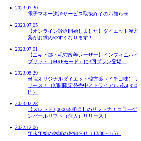
2023.07.30
電子マネー決済サービス取扱終了のお知らせ
2023.07.05
【オンライン診療開始しました】ダイエット漢方
薬がお求めやすくなります！
2023.07.01
【ニキビ跡・毛穴改善レーザー】インフィニハイ
ブリット（MRFモード）に3回プラン登場！
2023.05.29
当院オリジナルダイエット韓方薬（イチゴ味）リ
リース！（期間限定発売中／トライアル5包4,950
円）
2023.02.28
【スレッド3,0000本相当】のリフト力！コラーゲ
ンパールリフト（注入）リリース！
2022.12.06
年末年始の休診のお知らせ（12/30～1/5）