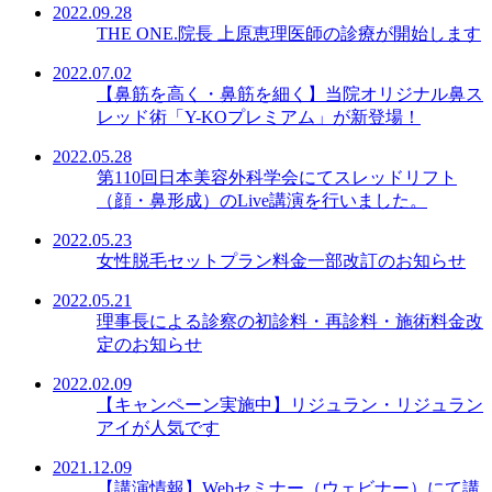
2022.09.28
THE ONE.院長 上原恵理医師の診療が開始します
2022.07.02
【鼻筋を高く・鼻筋を細く】当院オリジナル鼻ス
レッド術「Y-KOプレミアム」が新登場！
2022.05.28
第110回日本美容外科学会にてスレッドリフト
（顔・鼻形成）のLive講演を行いました。
2022.05.23
女性脱毛セットプラン料金一部改訂のお知らせ
2022.05.21
理事長による診察の初診料・再診料・施術料金改
定のお知らせ
2022.02.09
【キャンペーン実施中】リジュラン・リジュラン
アイが人気です
2021.12.09
【講演情報】Webセミナー（ウェビナー）にて講