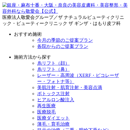
医療法人敬愛会グループ／ザ ナチュラルビューティクリニ
ック・ビューティークリニック ザ ギンザ・はもり皮フ科
おすすめ施術
今月の季節のご提案プラン
各院からのご提案プラン
施術方法から探す
糸リフト（顔）
糸リフト（鼻）
レーザー・高周波（XERF・ピコレーザ
ー・フォトナ等）
美肌注射・肌育注射・美容点滴
ボトックス注射
ヒアルロン酸注入
再生医療
医療脱毛
医療ダイエット
薄毛・育毛治療