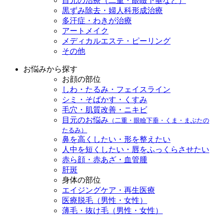
目元の治療（二重・眼瞼下垂など）
黒ずみ除去・婦人科形成治療
多汗症・わきが治療
アートメイク
メディカルエステ・ピーリング
その他
お悩みから探す
お顔の部位
しわ・たるみ・フェイスライン
シミ・そばかす・くすみ
毛穴・肌質改善・ニキビ
目元のお悩み
（二重・眼瞼下垂・くま・まぶたの
たるみ）
鼻を高くしたい・形を整えたい
人中を短くしたい・唇をふっくらさせたい
赤ら顔・赤あざ・血管腫
肝斑
身体の部位
エイジングケア・再生医療
医療脱毛（男性・女性）
薄毛・抜け毛（男性・女性）