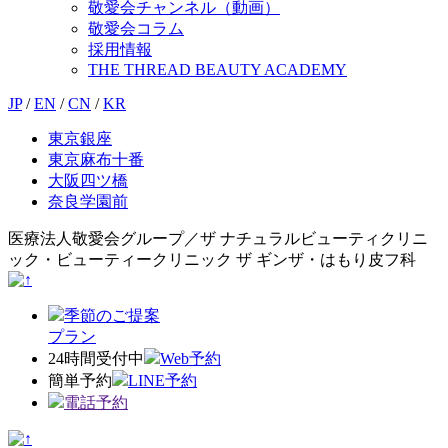
敬愛会チャンネル（動画）
敬愛会コラム
採用情報
THE THREAD BEAUTY ACADEMY
JP
/
EN
/
CN
/
KR
東京銀座
東京麻布十番
大阪四ツ橋
奈良学園前
医療法人敬愛会グループ／ザ ナチュラルビューティクリニ
ック・ビューティークリニック ザ ギンザ・はもり皮フ科
季節のご提案
プラン
24時間受付中
Web予約
簡単予約
LINE予約
電話予約