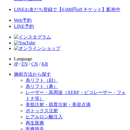
LINEお友だち登録で【6,000円off チケット】配布中
Web予約
LINE予約
Language
JP
/
EN
/
CN
/
KR
施術方法から探す
糸リフト（顔）
糸リフト（鼻）
レーザー・高周波（XERF・ピコレーザー・フォ
トナ等）
美肌注射・肌育注射・美容点滴
ボトックス注射
ヒアルロン酸注入
再生医療
医療脱毛