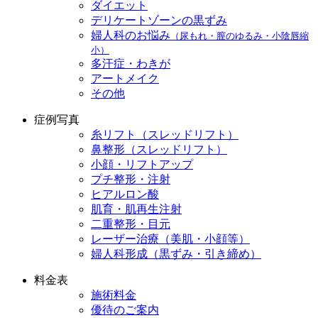
ダイエット
デリケートゾーンの黒ずみ
婦人科のお悩み
（尿もれ・膣のゆるみ・小陰唇縮
小）
多汗症・わきが
アートメイク
その他
症例写真
糸リフト（スレッドリフト）
鼻整形（スレッドリフト）
小顔・リフトアップ
プチ整形・注射
ヒアルロン酸
肌育・肌再生注射
二重整形・目元
レーザー治療（美肌・小顔等）
婦人科形成（黒ずみ・引き締め）
料金表
施術料金
優待のご案内