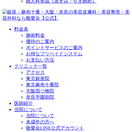
婦人科形成（黒ずみ・引き締め）
料金表
施術料金
優待のご案内
ポイントサービスのご案内
お得なプリペイドシステム
お支払い方法
クリニック一覧
アクセス
東京銀座院
東京麻布十番院
大阪四ツ橋院
奈良学園前院
医師紹介
当院について
当院について
未成年の方へ
敬愛会LINE公式アカウント