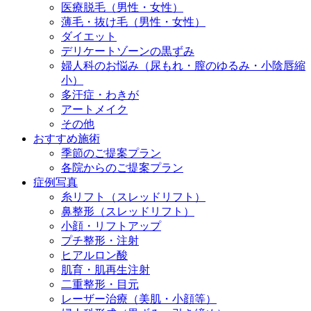
医療脱毛（男性・女性）
薄毛・抜け毛（男性・女性）
ダイエット
デリケートゾーンの黒ずみ
婦人科のお悩み（尿もれ・膣のゆるみ・小陰唇縮
小）
多汗症・わきが
アートメイク
その他
おすすめ施術
季節のご提案プラン
各院からのご提案プラン
症例写真
糸リフト（スレッドリフト）
鼻整形（スレッドリフト）
小顔・リフトアップ
プチ整形・注射
ヒアルロン酸
肌育・肌再生注射
二重整形・目元
レーザー治療（美肌・小顔等）