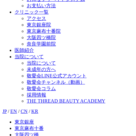
お支払い方法
クリニック一覧
アクセス
東京銀座院
東京麻布十番院
大阪四ツ橋院
奈良学園前院
医師紹介
当院について
当院について
未成年の方へ
敬愛会LINE公式アカウント
敬愛会チャンネル（動画）
敬愛会コラム
採用情報
THE THREAD BEAUTY ACADEMY
JP
/
EN
/
CN
/
KR
東京銀座
東京麻布十番
大阪四ツ橋