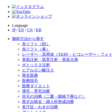
Language
JP
/
EN
/
CN
/
KR
施術方法から探す
糸リフト（顔）
糸リフト（鼻）
レーザー・高周波（XERF・ピコレーザー・フォ
美肌注射・肌育注射・美容点滴
ボトックス注射
ヒアルロン酸注入
再生医療
医療脱毛
医療ダイエット
薄毛・育毛治療
目元の治療（二重・眼瞼下垂など）
黒ずみ除去・婦人科形成治療
多汗症・わきが治療