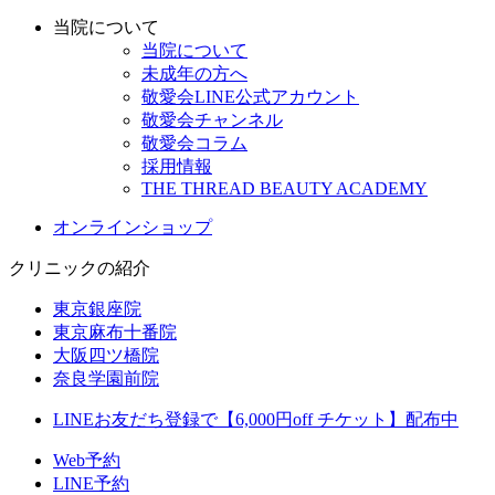
当院について
当院について
未成年の方へ
敬愛会LINE公式アカウント
敬愛会チャンネル
敬愛会コラム
採用情報
THE THREAD BEAUTY ACADEMY
オンラインショップ
クリニックの紹介
東京銀座院
東京麻布十番院
大阪四ツ橋院
奈良学園前院
LINEお友だち登録で【6,000円off チケット】配布中
Web予約
LINE予約