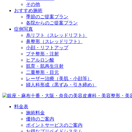
その他
おすすめ施術
季節のご提案プラン
各院からのご提案プラン
症例写真
糸リフト（スレッドリフト）
鼻整形（スレッドリフト）
小顔・リフトアップ
プチ整形・注射
ヒアルロン酸
肌育・肌再生注射
二重整形・目元
レーザー治療（美肌・小顔等）
婦人科形成（黒ずみ・引き締め）
料金表
施術料金
優待のご案内
ポイントサービスのご案内
お得なプリペイドシステム