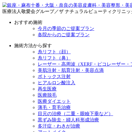
医療法人敬愛会グループ／ザ ナチュラルビューティクリニッ
おすすめ施術
今月の季節のご提案プラン
各院からのご提案プラン
施術方法から探す
糸リフト（顔）
糸リフト（鼻）
レーザー・高周波（XERF・ピコレーザー・
美肌注射・肌育注射・美容点滴
ボトックス注射
ヒアルロン酸注入
再生医療
医療脱毛
医療ダイエット
薄毛・育毛治療
目元の治療（二重・眼瞼下垂など）
黒ずみ除去・婦人科形成治療
多汗症・わきが治療