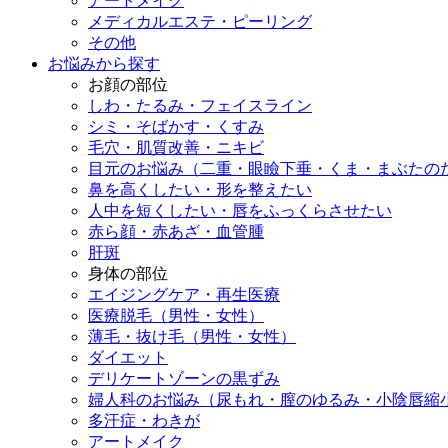
アートメイク
メディカルエステ・ピーリング
その他
お悩みから探す
お顔の部位
しわ・たるみ・フェイスライン
シミ・そばかす・くすみ
毛穴・肌質改善・ニキビ
目元のお悩み（二重・眼瞼下垂・くま・まぶたの
鼻を高くしたい・形を整えたい
人中を短くしたい・唇をふっくらさせたい
赤ら顔・赤あざ・血管腫
肝斑
身体の部位
エイジングケア・再生医療
医療脱毛（男性・女性）
薄毛・抜け毛（男性・女性）
ダイエット
デリケートゾーンの黒ずみ
婦人科のお悩み（尿もれ・膣のゆるみ・小陰唇縮
多汗症・わきが
アートメイク