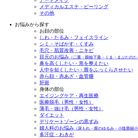
アートメイク
メディカルエステ・ピーリング
その他
お悩みから探す
お顔の部位
しわ・たるみ・フェイスライン
シミ・そばかす・くすみ
毛穴・肌質改善・ニキビ
目元のお悩み
（二重・眼瞼下垂・くま・まぶたのた
鼻を高くしたい・形を整えたい
人中を短くしたい・唇をふっくらさせたい
赤ら顔・赤あざ・血管腫
肝斑
身体の部位
エイジングケア・再生医療
医療脱毛（男性・女性）
薄毛・抜け毛（男性・女性）
ダイエット
デリケートゾーンの黒ずみ
婦人科のお悩み
（尿もれ・膣のゆるみ・小陰唇縮小
多汗症・わきが