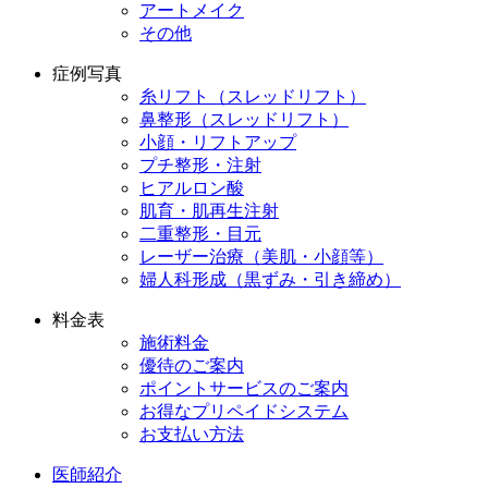
アートメイク
その他
症例写真
糸リフト（スレッドリフト）
鼻整形（スレッドリフト）
小顔・リフトアップ
プチ整形・注射
ヒアルロン酸
肌育・肌再生注射
二重整形・目元
レーザー治療（美肌・小顔等）
婦人科形成（黒ずみ・引き締め）
料金表
施術料金
優待のご案内
ポイントサービスのご案内
お得なプリペイドシステム
お支払い方法
医師紹介